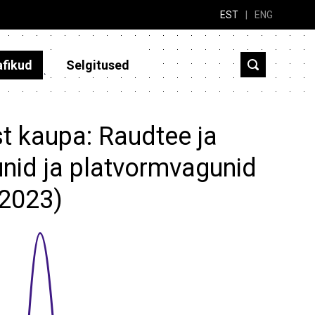
EST
|
ENG
afikud
Selgitused
t kaupa: Raudtee ja
nid ja platvormvagunid
3-2023)