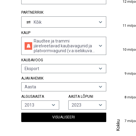
12 miljo
PARTNERRIIK
Kõik
11 miljo
11 miljo
KAUP
Raudtee ja trammi
järelveetavad kaubavagunid ja
10 miljo
10 miljo
platvormvagunid (v.a iseliikuvad
ning pagasivagunid ja
KAUBAVOOG
postivagunid)
Eksport
9 miljo
9 miljo
AJAVAHEMIK
Aasta
8 miljo
ALGUSAASTA
AASTA LÕPUNI
8 miljo
2013
2023
VISUALISEERI
7 miljo
Kokku
7 miljo
Kokku