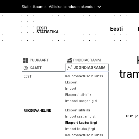
Statistikaamet: Väliskaubanduse rakendus
Eesti
PUUKAART
PINDDIAGRAMM
JOONDIAGRAMM
KAART
tra
Kaubavahetuse bilanss
EESTI
Eksport
Import
Ekspordi sihtriik
Impordi saatjariigid
Eksport sihtriiki
RIIKIDEVAHELINE
13 miljo
13 miljo
Import saatjariigist
Eksport kauba järgi
Import kauba järgi
Kaubavahetuse bilanss
12 miljo