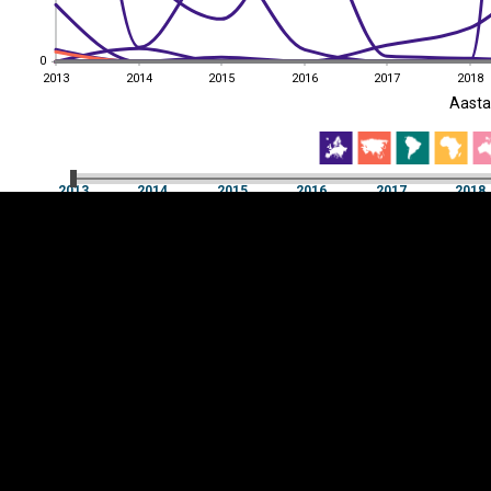
0
0
2013
2014
2015
2016
2017
2018
EST
|
ENG
Aast
2013
2014
2015
2016
2017
2018
Aast
2013
2014
2015
2016
2017
2018
Y-
Manner
TELG
K
Infograafikud
erritooriumid
Selgitused
Tagasiside