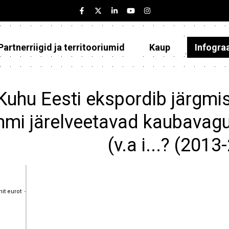
Partnerriigid ja territooriumid
Kaup
Infogra
Eesti
Partnerriigid ja territooriumid
Kuhu Eesti ekspordib järgmis
Kaup
mmi järelveetavad kaubavagu
Infograafikud
(v.a i...? (201
Selgitused
nit eurot
nit eurot
nit eurot