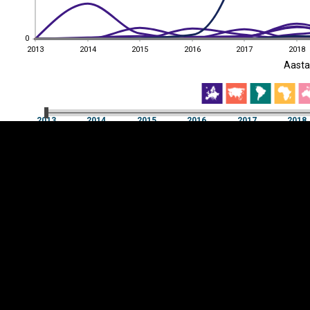
0
0
2013
2014
2015
2016
2017
2018
EST
|
ENG
Aast
2013
2014
2015
2016
2017
2018
Aast
2013
2014
2015
2016
2017
2018
Y-
Manner
TELG
K
Infograafikud
erritooriumid
Selgitused
Tagasiside