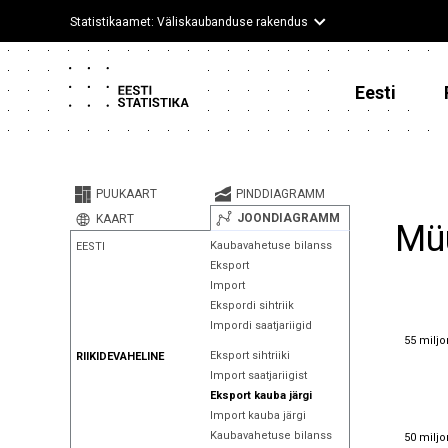
Statistikaamet: Väliskaubanduse rakendus
Eesti
PUUKAART
PINDDIAGRAMM
JOONDIAGRAMM
KAART
Müü
Kaubavahetuse bilanss
EESTI
Eksport
Import
Ekspordi sihtriik
Impordi saatjariigid
55 miljo
55 miljo
Eksport sihtriiki
RIIKIDEVAHELINE
Import saatjariigist
Eksport kauba järgi
Import kauba järgi
50 miljo
Kaubavahetuse bilanss
50 miljo