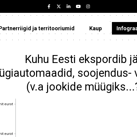
Partnerriigid ja territooriumid
Kaup
Infogra
Eesti
Partnerriigid ja territooriumid
Kuhu Eesti ekspordib j
Kaup
giautomaadid, soojendus- 
Infograafikud
(v.a jookide müügiks..
Selgitused
nit eurot
nit eurot
nit eurot
nit eurot