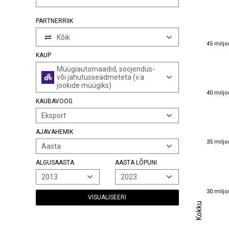
PARTNERRIIK
Kõik
45 miljo
45 miljo
KAUP
Müügiautomaadid, soojendus-
või jahutusseadmeteta (v.a
jookide müügiks)
40 miljo
40 miljo
KAUBAVOOG
Eksport
AJAVAHEMIK
35 miljo
35 miljo
Aasta
ALGUSAASTA
AASTA LÕPUNI
2013
2023
30 miljo
30 miljo
VISUALISEERI
Kokku
Kokku