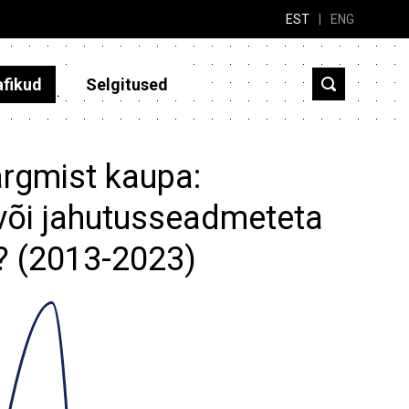
EST
|
ENG
afikud
Selgitused
ärgmist kaupa:
või jahutusseadmeteta
.? (2013-2023)