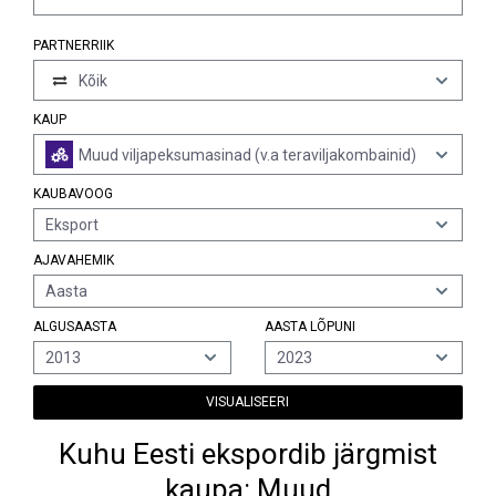
PARTNERRIIK
Kõik
KAUP
Muud viljapeksumasinad (v.a teraviljakombainid)
KAUBAVOOG
Eksport
AJAVAHEMIK
Aasta
ALGUSAASTA
AASTA LÕPUNI
2013
2023
VISUALISEERI
Kuhu Eesti ekspordib järgmist
kaupa: Muud