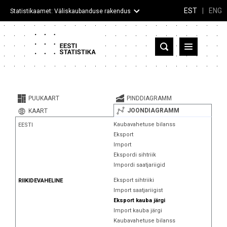
EST
|
ENG
Statistikaamet: Väliskaubanduse rakendus
Eesti
Partnerriigid ja territooriumid
PUUKAART
PINDDIAGRAMM
Kaup
JOONDIAGRAMM
KAART
Kaubavahetuse bilanss
EESTI
Infograafikud
Eksport
Import
Selgitused
Ekspordi sihtriik
Impordi saatjariigid
Eksport sihtriiki
RIIKIDEVAHELINE
Import saatjariigist
Eksport kauba järgi
Import kauba järgi
Kaubavahetuse bilanss