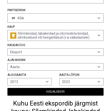
PARTNERRIIK
Kõik
KAUP
Sõrmkindad, labakindad ja sõrmedeta kindad,
silmkoelised või heegeldatud (v.a väikelastele)
KAUBAVOOG
Eksport
AJAVAHEMIK
Aasta
ALGUSAASTA
AASTA LÕPUNI
2013
2023
VISUALISEERI
Kuhu Eesti ekspordib järgmist