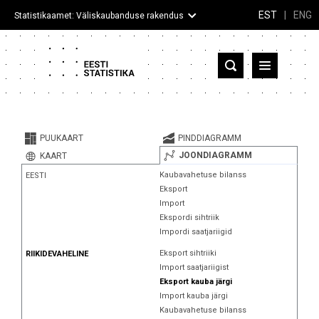
EST
|
ENG
Statistikaamet: Väliskaubanduse rakendus
Eesti
Partnerriigid ja territooriumid
PUUKAART
PINDDIAGRAMM
Kaup
JOONDIAGRAMM
KAART
Kaubavahetuse bilanss
EESTI
Infograafikud
Eksport
Import
Selgitused
Ekspordi sihtriik
Impordi saatjariigid
Eksport sihtriiki
RIIKIDEVAHELINE
Import saatjariigist
Eksport kauba järgi
Import kauba järgi
Kaubavahetuse bilanss