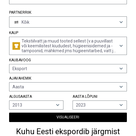
PARTNERRIIK
Kõik
KAUP
Tekstiilvatt ja muud tooted sellest (v.a puuvillast
või keemilistest kiududest, hügieenisidemed ja -
tampoonid, mähkmed jms hügieenitarbed, vatt ja
vatitooted, ravimitega immutatud või kaetud või
KAUBAVOOG
jaemüügipakendis, mõeldud kasutamiseks
meditsiinis, kirurgias, hambaravis või
Eksport
veterinaarias, ning tooted impregneeritud,
pealistatud või kaetud parfümeeria- või
AJAVAHEMIK
kosmeetikatoodetega, seebiga,
puhastusvahenditega jne)
Aasta
ALGUSAASTA
AASTA LÕPUNI
2013
2023
VISUALISEERI
Kuhu Eesti ekspordib järgmist