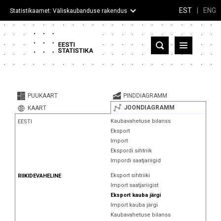
EST
|
ENG
Statistikaamet: Väliskaubanduse rakendus
Eesti
Partnerriigid ja territooriumid
PUUKAART
PINDDIAGRAMM
Kaup
JOONDIAGRAMM
KAART
Kaubavahetuse bilanss
EESTI
Infograafikud
Eksport
Import
Selgitused
Ekspordi sihtriik
Impordi saatjariigid
Eksport sihtriiki
RIIKIDEVAHELINE
Import saatjariigist
Eksport kauba järgi
Import kauba järgi
Kaubavahetuse bilanss