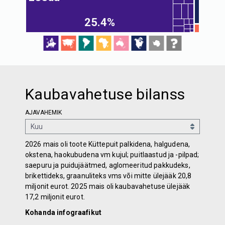
25.4%
Kaubavahetuse bilanss
AJAVAHEMIK
2026 mais oli toote Küttepuit palkidena, halgudena,
okstena, haokubudena vm kujul; puitlaastud ja -pilpad;
saepuru ja puidujäätmed, aglomeeritud pakkudeks,
brikettideks, graanuliteks vms või mitte ülejääk 20,8
miljonit eurot. 2025 mais oli kaubavahetuse ülejääk
17,2 miljonit eurot.
Kohanda infograafikut