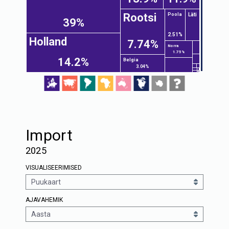
Rootsi
Läti
Poola
39%
2.51%
Holland
7.74%
Norra
1.75%
14.2%
Belgia
3.04%
Import
2025
VISUALISEERIMISED
AJAVAHEMIK