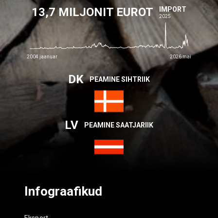
13,7 MILJONIT EUROT
IMPORT
2025
2004 jaanuar
2026 mai
DK
PEAMINE SIHTRIIK
LV
PEAMINE SAATJARIIK
Infograafikud