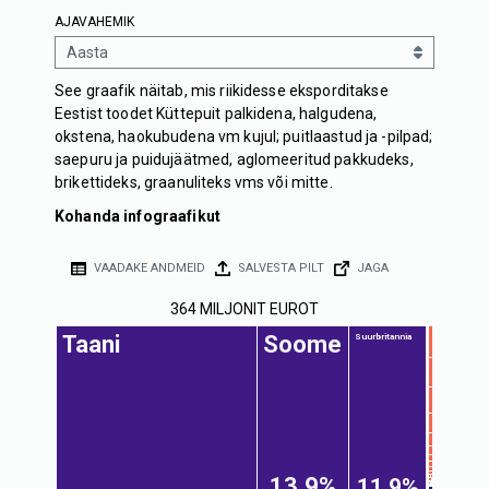
AJAVAHEMIK
See graafik näitab, mis riikidesse eksporditakse
Eestist toodet Küttepuit palkidena, halgudena,
okstena, haokubudena vm kujul; puitlaastud ja -pilpad;
saepuru ja puidujäätmed, aglomeeritud pakkudeks,
brikettideks, graanuliteks vms või mitte.
Kohanda infograafikut
VAADAKE ANDMEID
SALVESTA PILT
JAGA
364 MILJONIT EUROT
Taani
Soome
Suurbritannia
13.9%
11.9%