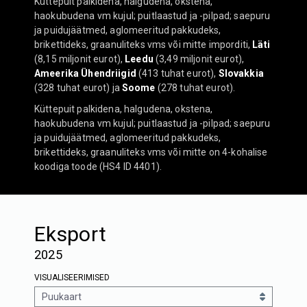
Küttepuit palkidena, halgudena, okstena,
haokubudena vm kujul; puitlaastud ja -pilpad; saepuru
ja puidujäätmed, aglomeeritud pakkudeks,
brikettideks, graanuliteks vms või mitte imporditi,
Läti
(8,15 miljonit eurot),
Leedu
(3,49 miljonit eurot),
Ameerika Ühendriigid
(413 tuhat eurot),
Slovakkia
(328 tuhat eurot) ja
Soome
(278 tuhat eurot).
Küttepuit palkidena, halgudena, okstena,
haokubudena vm kujul; puitlaastud ja -pilpad; saepuru
ja puidujäätmed, aglomeeritud pakkudeks,
brikettideks, graanuliteks vms või mitte on 4-kohalise
koodiga toode (HS4 ID 4401).
Eksport
2025
VISUALISEERIMISED