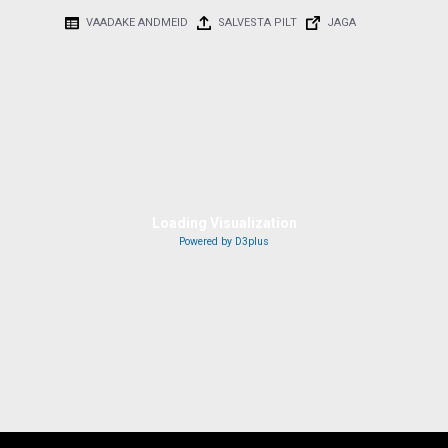
VAADAKE ANDMEID
SALVESTA PILT
JAGA
50 miljonit eurot
50 miljonit eurot
40 miljonit eurot
40 miljonit eurot
Kokku
30 miljonit eurot
30 miljonit eurot
Kokku
Loading Visualization
20 miljonit eurot
Powered by D3plus
20 miljonit eurot
10 miljonit eurot
10 miljonit eurot
2005
2010
2015
2020
2025
2005
2010
2015
2020
2025