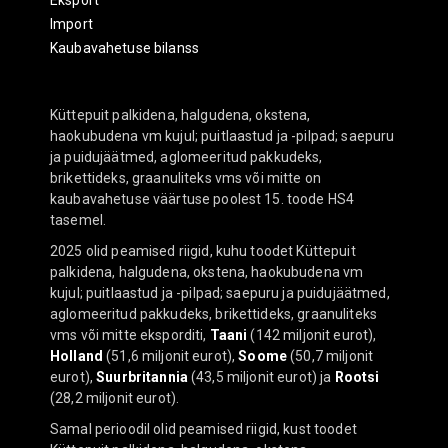
Eksport
Import
Kaubavahetuse bilanss
Küttepuit palkidena, halgudena, okstena,
haokubudena vm kujul; puitlaastud ja -pilpad; saepuru
ja puidujäätmed, aglomeeritud pakkudeks,
brikettideks, graanuliteks vms või mitte on
kaubavahetuse väärtuse poolest 15. toode HS4
tasemel.
2025 olid peamised riigid, kuhu toodet Küttepuit
palkidena, halgudena, okstena, haokubudena vm
kujul; puitlaastud ja -pilpad; saepuru ja puidujäätmed,
aglomeeritud pakkudeks, brikettideks, graanuliteks
vms või mitte eksporditi,
Taani
(142 miljonit eurot),
Holland
(51,6 miljonit eurot),
Soome
(50,7 miljonit
eurot),
Suurbritannia
(43,5 miljonit eurot) ja
Rootsi
(28,2 miljonit eurot).
Samal perioodil olid peamised riigid, kust toodet