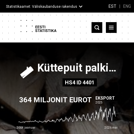
EST
|
ENG
Statistikaamet: Väliskaubanduse rakendus
Eesti
Partnerriigid ja territooriumid
Kaup
Küttepuit palkidena, halgudena, okstena, haokubudena vm kujul; puitlaastud ja -pilpad; saepuru ja puidujäätmed, aglomeeritud pakkudeks, brikettideks, graanuliteks vms või mitte
Infograafikud
HS4
ID
4401
Selgitused
364 MILJONIT EUROT
EKSPORT
2025
2004 jaanuar
2026 mai