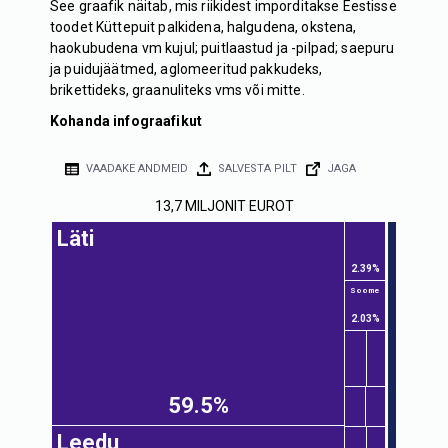
See graafik näitab, mis riikidest imporditakse Eestisse
toodet Küttepuit palkidena, halgudena, okstena,
haokubudena vm kujul; puitlaastud ja -pilpad; saepuru
ja puidujäätmed, aglomeeritud pakkudeks,
brikettideks, graanuliteks vms või mitte.
Kohanda infograafikut
VAADAKE ANDMEID
SALVESTA PILT
JAGA
13,7 MILJONIT EUROT
Läti
2.39%
Soome
2.03%
59.5%
Leedu