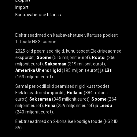
Eksport
Import
Kaubavahetuse bilanss
Elektriseadmed on kaubavahetuse väärtuse poolest
1. toode HS2 tasemel.
2025 olid peamised riigid, kuhu toodet Elektriseadmed
eksporditi,
Soome
(515 miljonit eurot),
Rootsi
(366
miljonit eurot),
Saksamaa
(319 miljonit eurot),
Ameerika Ühendriigid
(195 miljonit eurot) ja
Läti
(163 miljonit eurot).
Samal perioodil olid peamised riigid, kust toodet
Elektriseadmed imporditi,
Holland
(384 miljonit
eurot),
Saksamaa
(345 miljonit eurot),
Soome
(264
miljonit eurot),
Hiina
(259 miljonit eurot) ja
Leedu
(240 miljonit eurot).
Elektriseadmed on 2-kohalise koodiga toode (HS2 ID
85).