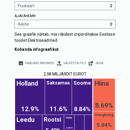
AJAVAHEMIK
See graafik näitab, mis riikidest imporditakse Eestisse
toodet Elektriseadmed.
Kohanda infograafikut
VAADAKE ANDMEID
SALVESTA PILT
JAGA
2,98 MILJARDIT EUROT
Soome
Saksamaa
Holland
Hiina
8.69%
12.9%
11.6%
8.84%
Hongkong
Rootsi
Leedu
Itaalia
5.04%
2.03%