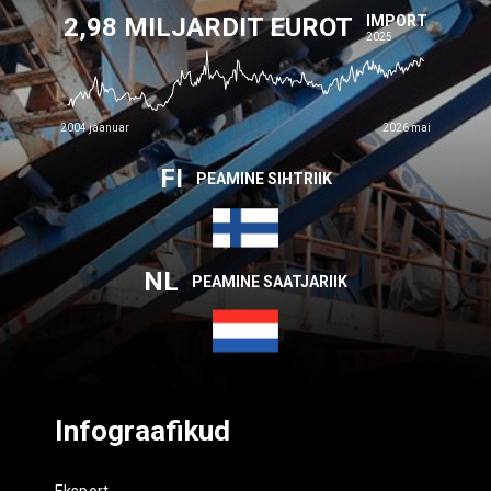
2,98 MILJARDIT EUROT
IMPORT
2025
2004 jaanuar
2026 mai
FI
PEAMINE SIHTRIIK
NL
PEAMINE SAATJARIIK
Infograafikud