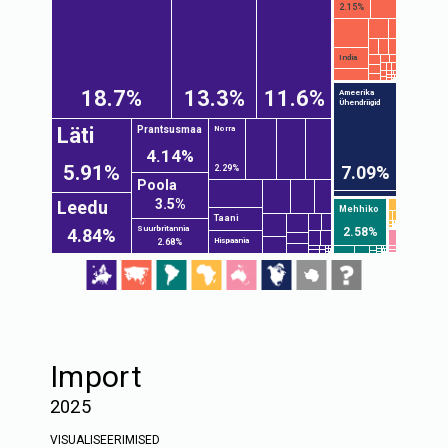
2.15%
India
18.7%
13.3%
11.6%
Ameerika
Ühendriigid
Läti
Prantsusmaa
Norra
4.14%
5.91%
7.09%
2.29%
Poola
3.5%
Leedu
Mehhiko
Taani
Suurbritannia
2.58%
4.84%
Hispaania
2.68%
Import
2025
VISUALISEERIMISED