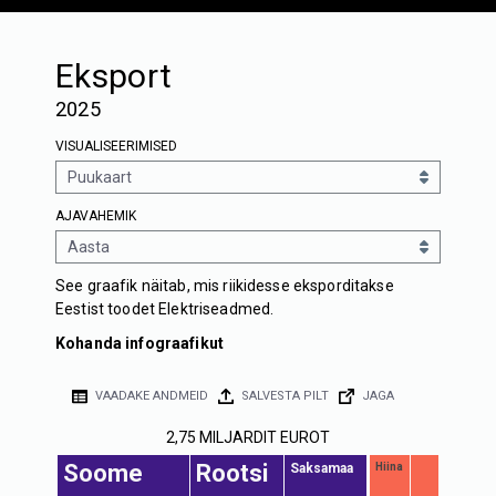
Eksport
2025
VISUALISEERIMISED
AJAVAHEMIK
See graafik näitab, mis riikidesse eksporditakse
Eestist toodet Elektriseadmed.
Kohanda infograafikut
VAADAKE ANDMEID
SALVESTA PILT
JAGA
2,75 MILJARDIT EUROT
Soome
Rootsi
Saksamaa
Hiina