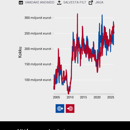
VAADAKE ANDMEID
SALVESTA PILT
JAGA
300 miljonit eurot
300 miljonit eurot
250 miljonit eurot
250 miljonit eurot
Kokku
200 miljonit eurot
Kokku
200 miljonit eurot
150 miljonit eurot
150 miljonit eurot
Powered by D3plus
100 miljonit eurot
100 miljonit eurot
2005
2010
2015
2020
2025
2005
2010
2015
2020
2025