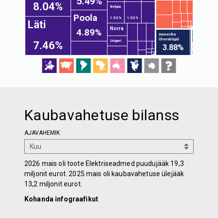
5.49%
8.04%
Belgia
Poola
1.53%
1.53%
Läti
Norra
4.89%
Ameerika
Ühendriigid
Ungari
7.46%
3.88%
Kaubavahetuse bilanss
AJAVAHEMIK
2026 mais oli toote Elektriseadmed puudujääk 19,3
miljonit eurot. 2025 mais oli kaubavahetuse ülejääk
13,2 miljonit eurot.
Kohanda infograafikut