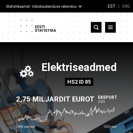
EST
|
ENG
Statistikaamet: Väliskaubanduse rakendus
Eesti
Partnerriigid ja territooriumid
Kaup
Elektriseadmed
Infograafikud
HS2
ID
85
Selgitused
2,75 MILJARDIT EUROT
EKSPORT
2025
2004 jaanuar
2026 mai