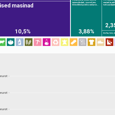
taimesibulad, -juured jms;
marjad ja päh
ised masinad
lõikelilled ja dekoratiivne...
tsitrusviljade
2,3
10,5%
3,88%
Kohv, tee, ma
 eurot
 eurot
 eurot
 eurot
 eurot
 eurot