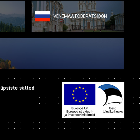
VENEMAA FÖDERATSIOON
üpsiste sätted