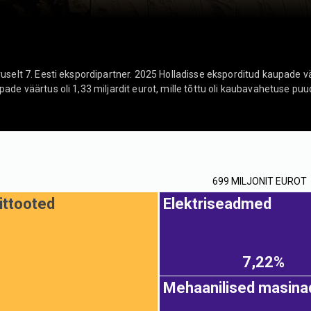
uselt 7. Eesti ekspordipartner. 2025 Holladisse eksporditud kaupade vää
ade väärtus oli 1,33 miljardit eurot, mille tõttu oli kaubavahetuse puu
699 MILJONIT EUROT
uittooted
Elektriseadmed
7,22%
Mehaanilised masina