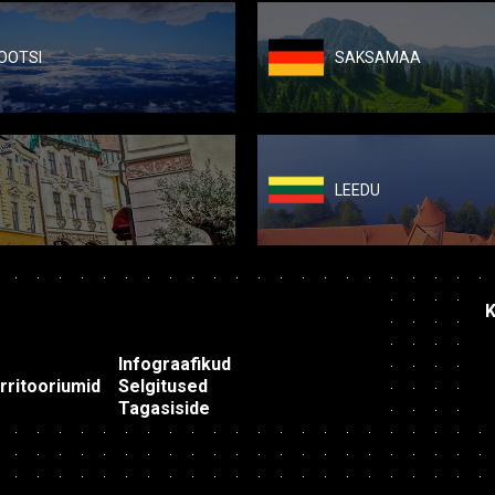
OOTSI
SAKSAMAA
LEEDU
K
Infograafikud
erritooriumid
Selgitused
Tagasiside
EST
|
ENG