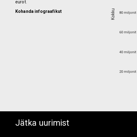
eurot.
Kokku
Kokku
Kohanda infograafikut
80 miljonit
80 miljonit
60 miljonit
60 miljonit
40 miljonit
40 miljonit
20 miljonit
20 miljonit
Jätka uurimist