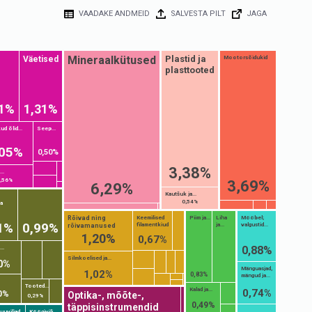
VAADAKE ANDMEID
SALVESTA PILT
JAGA
Mineraalkütused
Plastid ja
Väetised
Mootorsõidukid
plasttooted
31%
1,31%
ud õlid...
Seep...
,05%
0,50%
3,38%
..
,56%
3,69%
6,29%
Kautšuk ja...
0,54%
ja
Rõivad ning
Keemilised
Piim ja...
Liha
Mööbel;
1%
0,99%
filamentkiud
ja...
valgustid...
rõivamanused
1,20%
0,67%
0,88%
..
Silmkoelised ja...
0%
Mänguasjad,
1,02%
0,83%
mängud ja...
Tooted...
Kalad ja...
0,74%
0%
Optika-, mõõte-,
0,29%
0,49%
täppisinstrumendid
uviljad,
Köögivili