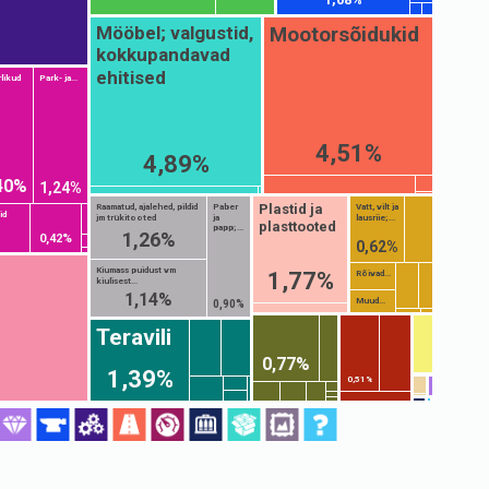
Mootorsõidukid
Mööbel; valgustid,
kokkupandavad
ehitised
likud
Park- ja...
4,51%
4,89%
40%
1,24%
Plastid ja
Raamatud, ajalehed, pildid
Paber
Vatt, vilt ja
id
jm trükitooted
ja
lausriie;...
plasttooted
papp;...
1,26%
0,42%
0,62%
Kiumass puidust vm
1,77%
Rõivad...
kiulisest...
1,14%
Muud...
0,90%
Teravili
0,77%
1,39%
0,51%