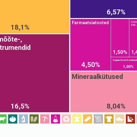
6,57%
Farmaatsiatooted
Eeter
õlid...
18,1%
 mõõte-,
strumendid
1,50%
1,
Orgaanilised kemikaal
4,50%
1,00%
Mineraalkütused
16,5%
8,04%