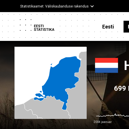
Statistikaamet: Väliskaubanduse rakendus
Eesti
699
2004 jaanuar