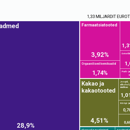
1,33 MILJARDIT EUROT
Farmaatsiatooted
eadmed
1,
3,92%
Eeterlik
1
Orgaanilised kemikaalid
1,74%
Park- ja.
0
Kakao ja
Joogid,
alkohol 
äädikas
kakaotooted
1,0
Köögi- ja.
0,7
4,51%
0,6
28,9%
Eluspuud ja muud taimed;
Söödavad pu