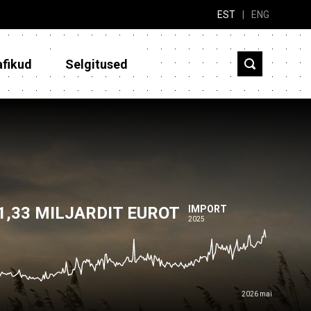
EST
|
ENG
afikud
Selgitused
1,33 MILJARDIT EUROT
IMPORT
2025
2026 mai