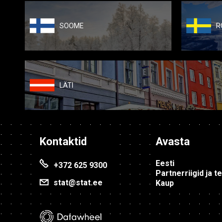
SOOME
R
LÄTI
Kontaktid
Avasta
Eesti
+372 625 9300
Partnerriigid ja t
stat@stat.ee
Kaup