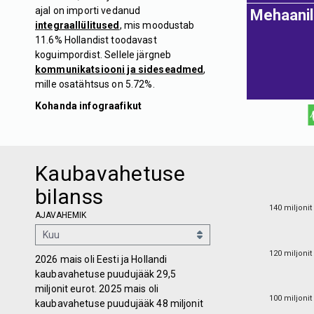
ajal on importi vedanud
Mehaanil
integraallülitused
, mis moodustab
11.6% Hollandist toodavast
koguimpordist. Sellele järgneb
kommunikatsiooni ja sideseadmed
,
mille osatähtsus on 5.72%.
Kohanda infograafikut
Kaubavahetuse
bilanss
140 miljonit
140 miljonit
AJAVAHEMIK
120 miljonit
120 miljonit
2026 mais oli Eesti ja Hollandi
kaubavahetuse puudujääk 29,5
miljonit eurot. 2025 mais oli
100 miljonit
100 miljonit
kaubavahetuse puudujääk 48 miljonit