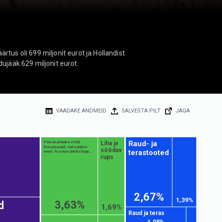
rtus oli 699 miljonit eurot ja Hollandist
dujääk 629 miljonit eurot.
VAADAKE ANDMEID
SALVESTA PILT
JAGA
Raud- ja
Liha ja
Piim ja piimatooted;
linnumunad; naturaalne
söödav
terastooted
mesi; loomse päritoluga...
rups
2,67%
1,39%
3,63%
d
1,69%
Raud ja teras
1,08%