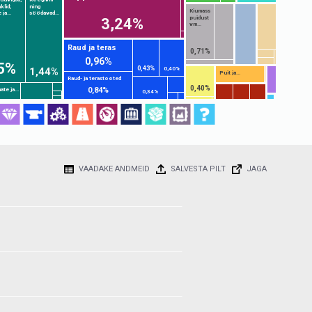
klid;
ning
Kiumass
 ja...
söödavad...
puidust
3,24%
vm...
Raud ja teras
0,71%
0,96%
5%
0,43%
1,44%
0,40%
Puit ja...
Raud- ja terastooted
0,40%
0,84%
te ja...
0,34%
VAADAKE ANDMEID
SALVESTA PILT
JAGA