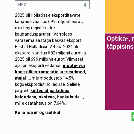
2025 oli Holladisse eksporditavate
kaupade väärtus 699 miljonit eurot,
mis tegi riigist Eesti 7.
kaubanduspartneri. Võrreldes
Optika-,
varasema aastaga kasvas eksport
täppisin
Eestist Holladisse 2.49%. 2024 oli
ekspordi väärtus 682 miljonit eurot ja
2025 oli 699 miljonit eurot. Viimasel
ajal on eksporti vedanud
mõõte- või
kontrollinstrumendid ja -seadmed,
mujal...
, mis moodustab 14.5%
koguekspordist Holladisse. Sellele
järgneb
küttepuit palkidena,
halgudena, okstena, haokubude...
,
mille osatähtsus on 7.64%.
Kohanda infograafikut