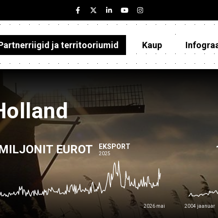
Partnerriigid ja territooriumid
Kaup
Infogra
Eesti
Partnerriigid ja territooriumid
Kaup
Holland
Infograafikud
 MILJONIT EUROT
Selgitused
EKSPORT
2025
2026 mai
2004 jaanuar