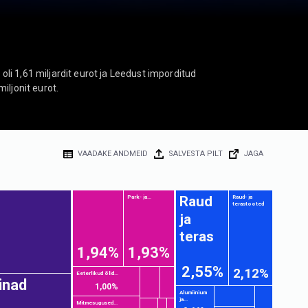
li 1,61 miljardit eurot ja Leedust imporditud
iljonit eurot.
VAADAKE ANDMEID
SALVESTA PILT
JAGA
Raud
Park- ja...
Raud- ja
terastooted
ja
teras
1,94%
1,93%
2,55%
2,12%
Eeterlikud õlid...
inad
1,00%
Alumiinium
ja...
Mitmesugused...