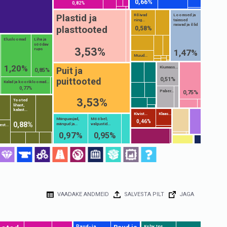
0,66%
0,82%
Plastid ja
Rõivad
Loomsed ja
ning...
taimsed
rasvad ja õlid
plasttooted
0,58%
Elusloomad
Liha ja
söödav
3,53%
rups
1,47%
Muud...
1,20%
Kiumass...
Puit ja
0,85%
puittooted
0,51%
Kalad ja koorikloomad...
0,77%
Paber...
0,75%
3,53%
Tooted
lihast,
kalast...
Kivist...
Klaas...
Mänguasjad,
Mööbel;
0,46%
0,88%
mängud ja...
valgustid...
est...
0,97%
0,95%
VAADAKE ANDMEID
SALVESTA PILT
JAGA
Raud- ja
Kohv, tee,