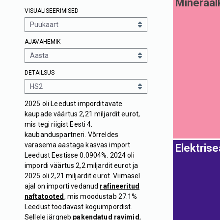
Mineraal
VISUALISEERIMISED
AJAVAHEMIK
DETAILSUS
2025 oli Leedust imporditavate
kaupade väärtus 2,21 miljardit eurot,
mis tegi riigist Eesti 4.
kaubanduspartneri. Võrreldes
varasema aastaga kasvas import
Elektris
Leedust Eestisse 0.0904%. 2024 oli
impordi väärtus 2,2 miljardit eurot ja
2025 oli 2,21 miljardit eurot. Viimasel
ajal on importi vedanud
rafineeritud
naftatooted
, mis moodustab 27.1%
Leedust toodavast koguimpordist.
Sellele järgneb
pakendatud ravimid
,