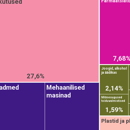
Farmaatsiat
kütused
7,68
Joogid, alkohol
ja äädikas
27,6%
eadmed
Mehaanilised
2,14%
masinad
Mitmesugused
toiduvalmistised
1,59%
Plastid ja 