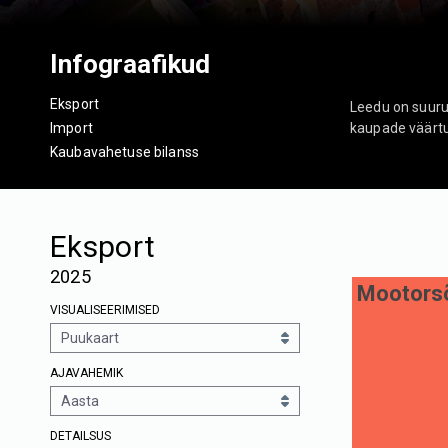
Infograafikud
Eksport
Leedu on suurus
Import
kaupade väärtus
Kaubavahetuse bilanss
Eksport
2025
Mootorsõ
VISUALISEERIMISED
AJAVAHEMIK
DETAILSUS