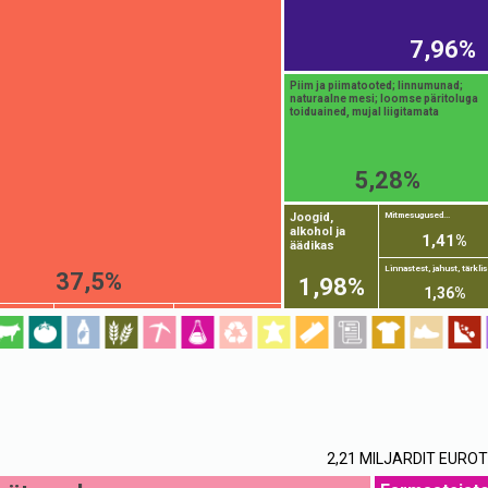
7,96%
Piim ja piimatooted; linnumunad;
naturaalne mesi; loomse päritoluga
toiduained, mujal liigitamata
5,28%
Joogid,
Mitmesugused...
alkohol ja
1,41%
äädikas
Linnastest, jahust, tärklis
37,5%
1,98%
1,36%
2,21 MILJARDIT EUROT