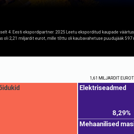
elt 4. Eesti ekspordipartner. 2025 Leetu eksporditud kaupade väärtus o
 oli 2,21 miljardit eurot, mille tõttu oli kaubavahetuse puudujääk 597 m
1,61 MILJARDIT EUROT
idukid
Elektriseadmed
8,29%
Mehaanilised mas