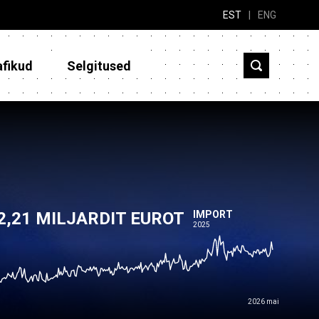
EST
|
ENG
afikud
Selgitused
2,21 MILJARDIT EUROT
IMPORT
2025
2026 mai