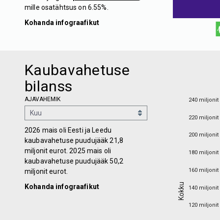
mille osatähtsus on 6.55%.
Kohanda infograafikut
Kaubavahetuse
bilanss
240 miljonit
AJAVAHEMIK
240 miljonit
220 miljonit
220 miljonit
2026 mais oli Eesti ja Leedu
200 miljonit
200 miljonit
kaubavahetuse puudujääk 21,8
180 miljonit
miljonit eurot. 2025 mais oli
180 miljonit
kaubavahetuse puudujääk 50,2
160 miljonit
160 miljonit
miljonit eurot.
Kokku
Kokku
140 miljonit
Kohanda infograafikut
140 miljonit
120 miljonit
120 miljonit
100 miljonit