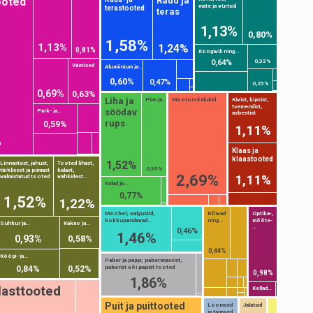
ooted
Raud ja
mate ja vürtsid
terastooted
teras
1,13%
0,80%
1,58%
1,13%
1,24%
0,81%
Köögivili ning...
0,33%
0,64%
Väetised
Alumiinium ja...
0,60%
0,47%
0,25%
0,69%
0,63%
Liha ja
Piim ja...
Mootorsõidukid
Kivist, kipsist,
tsemendist,
söödav
Park- ja...
asbestist
rups
0,59%
1,11%
%
Klaas ja
klaastooted
1,52%
Linnastest, jahust,
Tooted lihast,
0,95%
tärklisest ja piimast
kalast,
1,11%
2,69%
valmistatud tooted
vähkidest...
Kalad ja...
0,77%
1,52%
1,22%
Mööbel; valgustid,
Rõivad
Optika-,
kokkupandavad...
ning...
mõõte-
Suhkur ja...
Kakao ja...
...
0,46%
1,46%
0,93%
0,58%
0,64%
Köögi- ja...
Paber ja papp; paberimassist,
paberist või papist tooted
0,84%
0,52%
0,98%
1,86%
plasttooted
Kellad...
Puit ja puittooted
Loomsed
Jalatsid
ja taimsed...