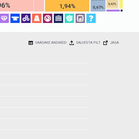
96%
1,94%
0,42%
0,67%
VAADAKE ANDMEID
SALVESTA PILT
JAGA