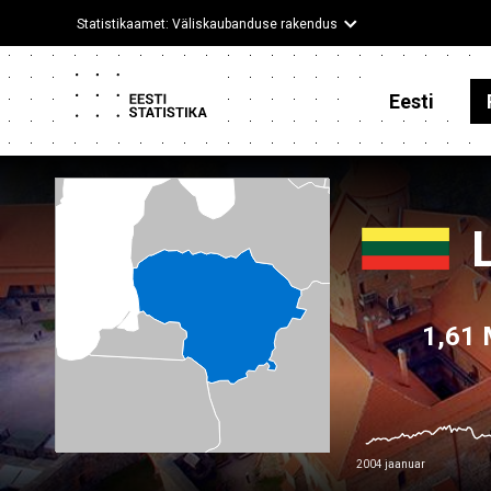
Statistikaamet: Väliskaubanduse rakendus
Eesti
1,61
2004 jaanuar