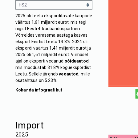
2025 oli Leetu eksporditavate kaupade
väärtus 1,61 miljardit eurot, mis tegi
riigist Eesti 4. kaubanduspartneri.
Võrreldes varasema aastaga kasvas
eksport Eestist Leetu 14.3%. 2024 oli
ekspordi väärtus 1,41 miljardit eurot ja
2025 oli 1,61 miljardit eurot. Viimasel
ajal on eksporti vedanud
sõiduautod
,
mis moodustab 31.8% koguekspordist
Leetu. Sellele järgneb
veoautod
, mille
osatähtsus on 5.23%.
Kohanda infograafikut
Import
2025