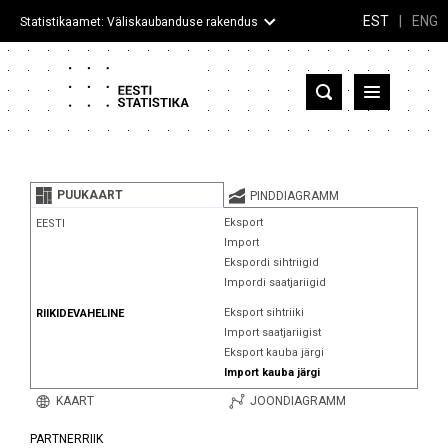
EST
|
ENG
Statistikaamet: Väliskaubanduse rakendus
Eesti
Partnerriigid ja territooriumid
PUUKAART
PINDDIAGRAMM
Kaup
Eksport
EESTI
Import
Infograafikud
Ekspordi sihtriigid
Impordi saatjariigid
Selgitused
Eksport sihtriiki
RIIKIDEVAHELINE
Import saatjariigist
Eksport kauba järgi
Import kauba järgi
KAART
JOONDIAGRAMM
PARTNERRIIK