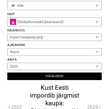
Kõik
KAUP
Ditiokarbonaadid (ksantaanid)
KAUBAVOOG
Import saatjariigi järgi
AJAVAHEMIK
Aasta
AASTA
2023
VISUALISEERI
Kust Eesti
impordib järgmist
kaupa:
2022
2024