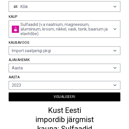
Kõik
KAUP
Sulfaadid (v.a naatrium, magneesium,
alumiinium, kroom, nikkel, vask, tsink, baarium ja
elavhõbe)
KAUBAVOOG
Import saatjariigi järgi
AJAVAHEMIK
Aasta
AASTA
2023
VISUALISEERI
Kust Eesti
impordib järgmist
kaupa: Sulfaadid