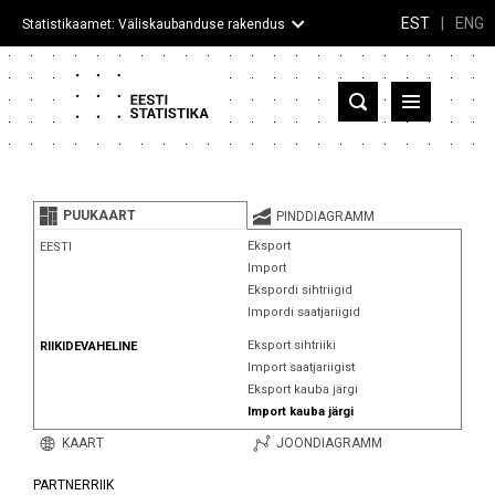
EST
|
ENG
Statistikaamet: Väliskaubanduse rakendus
Eesti
Partnerriigid ja territooriumid
PUUKAART
PINDDIAGRAMM
Kaup
Eksport
EESTI
Import
Infograafikud
Ekspordi sihtriigid
Impordi saatjariigid
Selgitused
Eksport sihtriiki
RIIKIDEVAHELINE
Import saatjariigist
Eksport kauba järgi
Import kauba järgi
KAART
JOONDIAGRAMM
PARTNERRIIK