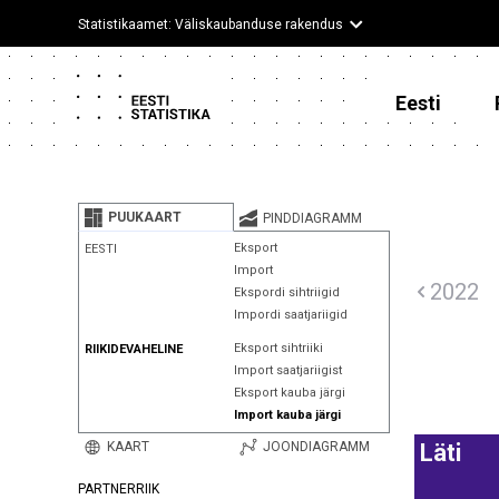
Statistikaamet: Väliskaubanduse rakendus
Eesti
PUUKAART
PINDDIAGRAMM
Eksport
EESTI
Import
2022
Ekspordi sihtriigid
Impordi saatjariigid
Eksport sihtriiki
RIIKIDEVAHELINE
Import saatjariigist
Eksport kauba järgi
Import kauba järgi
KAART
JOONDIAGRAMM
Läti
PARTNERRIIK