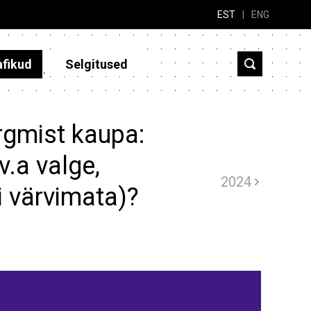
EST
|
ENG
afikud
Selgitused
rgmist kaupa:
.a valge,
2024
õi värvimata)?