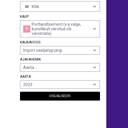
Kõik
KAUP
Portlandtsement (v.a valge,
kunstlikult värvitud või
värvimata)
KAUBAVOOG
Import saatjariigi järgi
AJAVAHEMIK
Aasta
AASTA
2023
VISUALISEERI