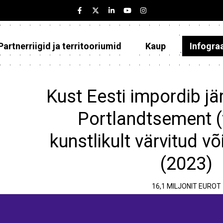
Partnerriigid ja territooriumid
Kaup
Infogra
Eesti
Partnerriigid ja territooriumid
Kust Eesti impordib jä
Kaup
Portlandtsement (v
Infograafikud
kunstlikult värvitud v
Selgitused
(2023)
16,1 MILJONIT EUROT