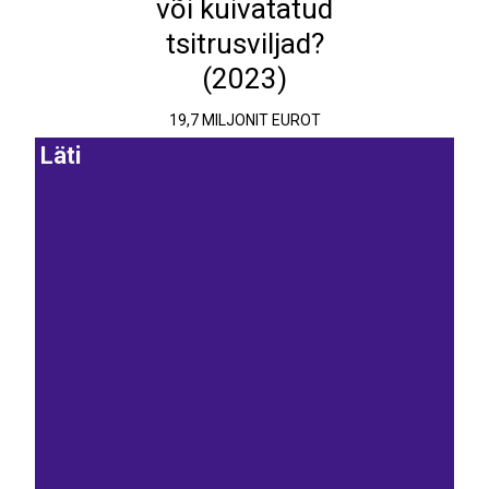
või kuivatatud
tsitrusviljad?
(2023)
19,7 MILJONIT EUROT
Läti