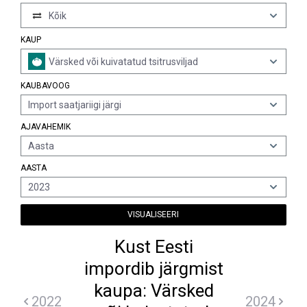
Kõik
KAUP
Värsked või kuivatatud tsitrusviljad
KAUBAVOOG
Import saatjariigi järgi
AJAVAHEMIK
Aasta
AASTA
2023
VISUALISEERI
Kust Eesti
impordib järgmist
kaupa: Värsked
2022
2024