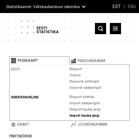
EST
|
ENG
Statistikaamet: Väliskaubanduse rakendus
Eesti
Partnerriigid ja territooriumid
PUUKAART
PINDDIAGRAMM
Kaup
Eksport
EESTI
Import
Infograafikud
Ekspordi sihtriigid
Impordi saatjariigid
Selgitused
Eksport sihtriiki
RIIKIDEVAHELINE
Import saatjariigist
Eksport kauba järgi
Import kauba järgi
KAART
JOONDIAGRAMM
PARTNERRIIK