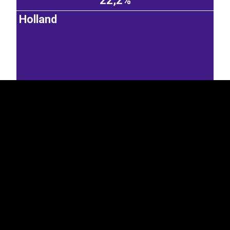
22,2%
Holland
EST
|
ENG
14,3%
Kreeka
Leedu
Soome
3,89%
Belgia