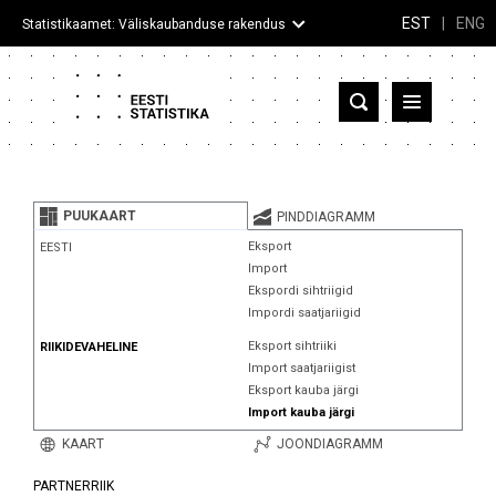
EST
|
ENG
Statistikaamet: Väliskaubanduse rakendus
Eesti
Partnerriigid ja territooriumid
PUUKAART
PINDDIAGRAMM
Kaup
Eksport
EESTI
Import
Infograafikud
Ekspordi sihtriigid
Impordi saatjariigid
Selgitused
Eksport sihtriiki
RIIKIDEVAHELINE
Import saatjariigist
Eksport kauba järgi
Import kauba järgi
KAART
JOONDIAGRAMM
PARTNERRIIK