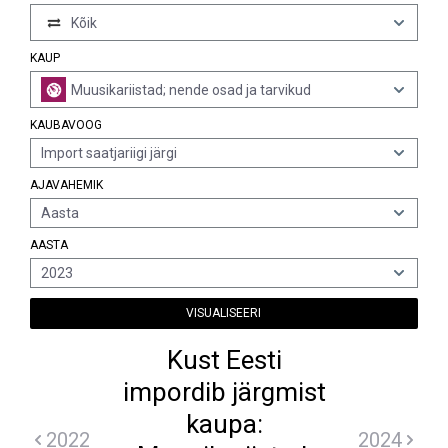
Kõik
KAUP
Muusikariistad; nende osad ja tarvikud
KAUBAVOOG
Import saatjariigi järgi
AJAVAHEMIK
Aasta
AASTA
2023
VISUALISEERI
Kust Eesti
impordib järgmist
kaupa:
2022
2024