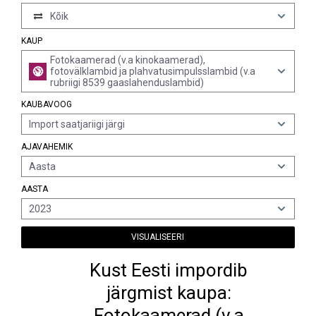
Kõik
KAUP
Fotokaamerad (v.a kinokaamerad),
fotovälklambid ja plahvatusimpulsslambid (v.a
rubriigi 8539 gaaslahenduslambid)
KAUBAVOOG
Import saatjariigi järgi
AJAVAHEMIK
Aasta
AASTA
2023
VISUALISEERI
Kust Eesti impordib
järgmist kaupa:
Fotokaamerad (v.a