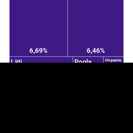
EST
|
ENG
6,69%
6,46%
Läti
Poola
Hispaania
2,82%
1,87%
6,12%
Tšehhi
Prantsusmaa
Saksamaa