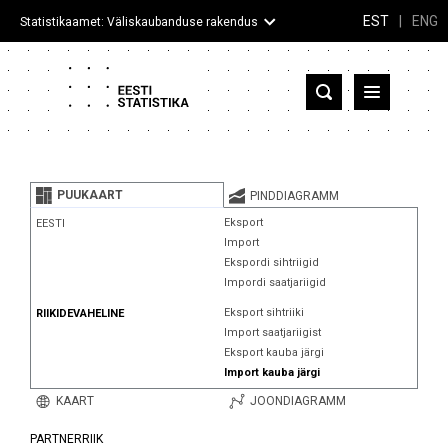
EST
|
ENG
Statistikaamet: Väliskaubanduse rakendus
Eesti
Partnerriigid ja territooriumid
PUUKAART
PINDDIAGRAMM
Kaup
Eksport
EESTI
Import
Infograafikud
Ekspordi sihtriigid
Impordi saatjariigid
Selgitused
Eksport sihtriiki
RIIKIDEVAHELINE
Import saatjariigist
Eksport kauba järgi
Import kauba järgi
KAART
JOONDIAGRAMM
PARTNERRIIK