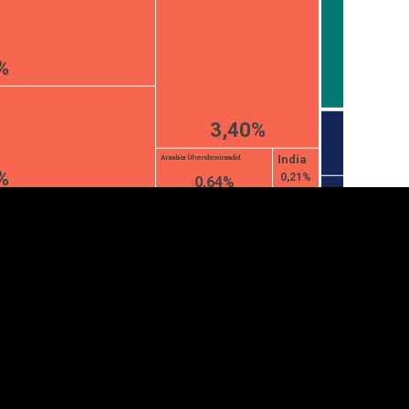
%
3,40%
India
Araabia Ühendemiraadid
%
0,21%
0,64%
anner
üpsiste sätted