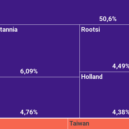
50,6%
itannia
Rootsi
4,49
6,09%
Holland
4,76%
4,38
Taiwan