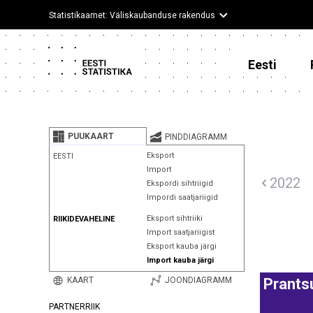
Statistikaamet: Väliskaubanduse rakendus
Eesti
PUUKAART
PINDDIAGRAMM
Eksport
EESTI
Import
2022
Ekspordi sihtriigid
Impordi saatjariigid
Eksport sihtriiki
RIIKIDEVAHELINE
Import saatjariigist
Eksport kauba järgi
Import kauba järgi
KAART
JOONDIAGRAMM
Prant
PARTNERRIIK