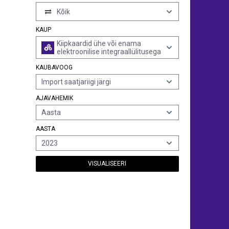
Kõik
KAUP
Kiipkaardid ühe või enama
elektroonilise integraallülitusega
KAUBAVOOG
Import saatjariigi järgi
AJAVAHEMIK
Aasta
AASTA
2023
VISUALISEERI