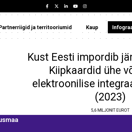
Partnerriigid ja territooriumid
Kaup
Infogra
Eesti
Partnerriigid ja territooriumid
Kust Eesti impordib jä
Kaup
Kiipkaardid ühe 
Infograafikud
elektroonilise integra
Selgitused
(2023)
5,6 MILJONIT EUROT
susmaa