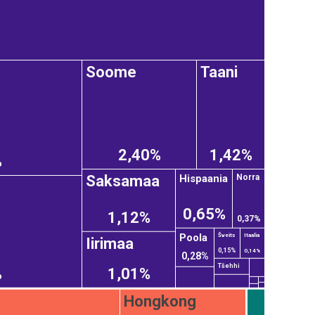
Soome
Taani
2,40%
1,42%
%
Hispaania
Saksamaa
Norra
0,65%
1,12%
0,37%
Šveits
Poola
Itaalia
Iirimaa
0,15%
0,14%
0,28%
Tšehhi
%
1,01%
Hongkong