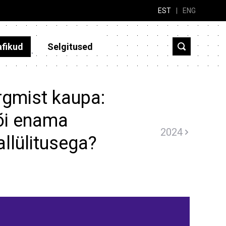
EST
|
ENG
afikud
Selgitused
rgmist kaupa:
või enama
2024
allülitusega?