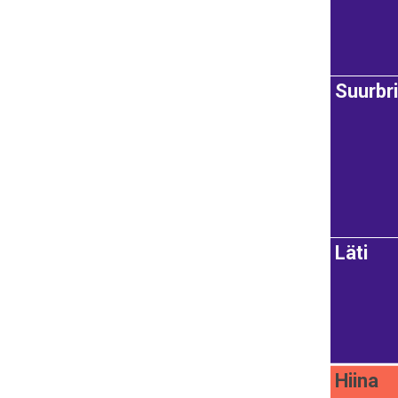
Suurbr
Läti
Hiina