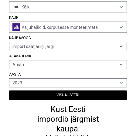
Kõik
KAUP
Valjuhääldid, korpusesse monteerimata
KAUBAVOOG
Import saatjariigi järgi
AJAVAHEMIK
Aasta
AASTA
2023
VISUALISEERI
Kust Eesti
impordib järgmist
kaupa: