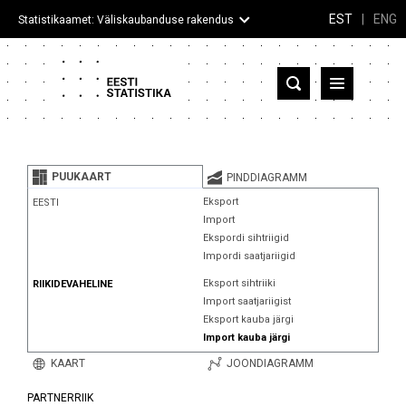
EST
|
ENG
Statistikaamet: Väliskaubanduse rakendus
Eesti
Partnerriigid ja territooriumid
PUUKAART
PINDDIAGRAMM
Kaup
Eksport
EESTI
Import
Infograafikud
Ekspordi sihtriigid
Impordi saatjariigid
Selgitused
Eksport sihtriiki
RIIKIDEVAHELINE
Import saatjariigist
Eksport kauba järgi
Import kauba järgi
KAART
JOONDIAGRAMM
PARTNERRIIK