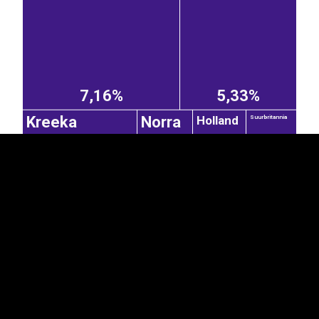
EST
|
ENG
7,16%
5,33%
Holland
Kreeka
Norra
Suurbritannia
3,17%
1,52%
1,49%
1,39%
Saksamaa
Rootsi
Läti
0,62%
1,01%
0,54%
2,03%
0,39%
Horvaatia
Tšehhi
Poola
Leedu
Taani
0,35%
Hispaania
1,53%
0,33%
0,33%
0,82%
0,34%