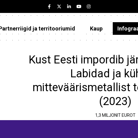
Partnerriigid ja territooriumid
Kaup
Infogra
Eesti
Partnerriigid ja territooriumid
Kust Eesti impordib jä
Kaup
Labidad ja küh
Infograafikud
mitteväärismetallist
Selgitused
(2023)
1,3 MILJONIT EUROT
e