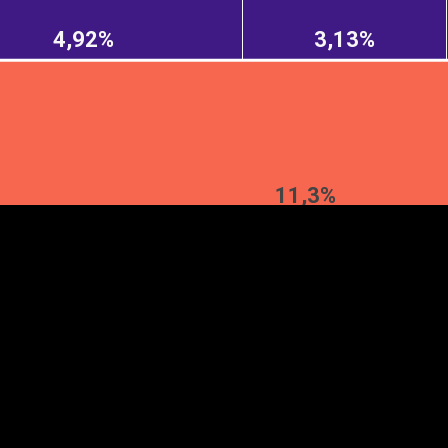
4,92%
3,13%
EST
|
ENG
11,3%
Manner
Partner
M
DETAILSUS
VÄRV
K
Infograafikud
erritooriumid
Selgitused