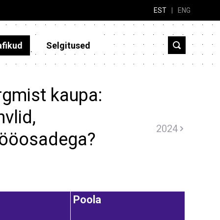
EST
|
ENG
afikud
Selgitused
rgmist kaupa:
vlid,
2024
 tööosadega?
Poola