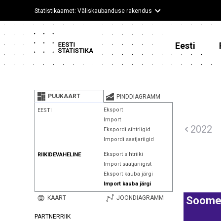
Statistikaamet: Väliskaubanduse rakendus
Eesti
PUUKAART
PINDDIAGRAMM
Eksport
EESTI
Import
2022
Ekspordi sihtriigid
Impordi saatjariigid
Eksport sihtriiki
RIIKIDEVAHELINE
Import saatjariigist
Eksport kauba järgi
Import kauba järgi
KAART
JOONDIAGRAMM
Soom
PARTNERRIIK