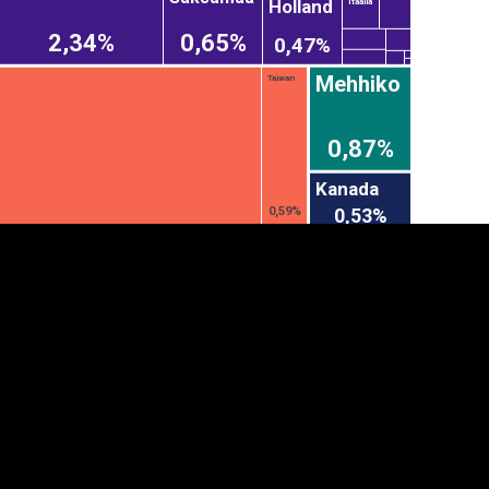
Holland
Itaalia
2,34%
0,65%
0,47%
Mehhiko
Taiwan
0,87%
Kanada
0,53%
0,59%
anner
üpsiste sätted