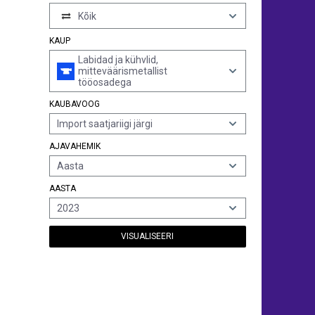
Kõik
KAUP
Labidad ja kühvlid,
mitteväärismetallist
tööosadega
KAUBAVOOG
Import saatjariigi järgi
AJAVAHEMIK
Aasta
AASTA
2023
VISUALISEERI