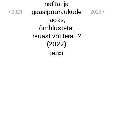
nafta- ja
gaasipuuraukude
2021
2023
jaoks,
õmblusteta,
rauast või tera...?
(2022)
0 EUROT