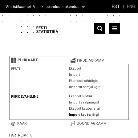
EST
|
ENG
Statistikaamet: Väliskaubanduse rakendus
Eesti
Partnerriigid ja territooriumid
PUUKAART
PINDDIAGRAMM
Kaup
Eksport
EESTI
Import
Infograafikud
Ekspordi sihtriigid
Impordi saatjariigid
Selgitused
Eksport sihtriiki
RIIKIDEVAHELINE
Import saatjariigist
Eksport kauba järgi
Import kauba järgi
KAART
JOONDIAGRAMM
PARTNERRIIK