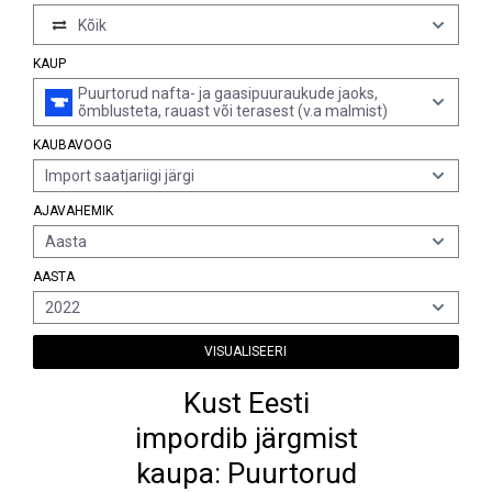
Kõik
KAUP
Puurtorud nafta- ja gaasipuuraukude jaoks,
õmblusteta, rauast või terasest (v.a malmist)
KAUBAVOOG
Import saatjariigi järgi
AJAVAHEMIK
Aasta
AASTA
2022
VISUALISEERI
Kust Eesti
impordib järgmist
kaupa: Puurtorud