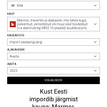
Kõik
KAUP
Marmor, travertiin ja alabaster, mis tahes kujul,
poleeritud, viimistletud või muul viisil töödeldud
(v.a alamrubriigi 6802.10 plaadid, kuubikud jms
tooted, juveeltoodete imitatsioonid, kellad,
KAUBAVOOG
lambid, valga raidkujud, klompkivi, ääriskivid ja
sillutusplaadid)
Import saatjariigi järgi
AJAVAHEMIK
Aasta
AASTA
2023
VISUALISEERI
Kust Eesti
impordib järgmist
kaupa: Marmor,