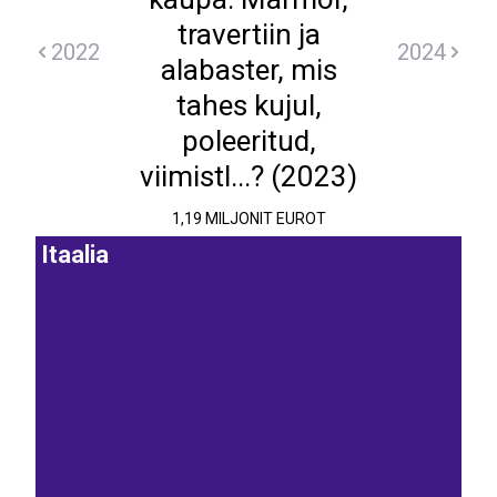
travertiin ja
2022
2024
alabaster, mis
tahes kujul,
poleeritud,
viimistl...? (2023)
1,19 MILJONIT EUROT
Itaalia