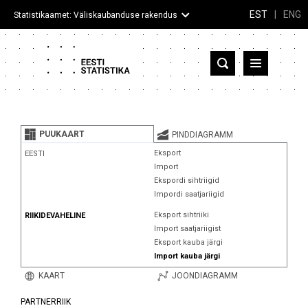
EST
|
ENG
Statistikaamet: Väliskaubanduse rakendus
Eesti
Partnerriigid ja territooriumid
PUUKAART
PINDDIAGRAMM
Kaup
Eksport
EESTI
Import
Infograafikud
Ekspordi sihtriigid
Impordi saatjariigid
Selgitused
Eksport sihtriiki
RIIKIDEVAHELINE
Import saatjariigist
Eksport kauba järgi
Import kauba järgi
KAART
JOONDIAGRAMM
PARTNERRIIK