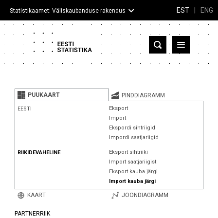
EST
|
ENG
Statistikaamet: Väliskaubanduse rakendus
Eesti
Partnerriigid ja territooriumid
PUUKAART
PINDDIAGRAMM
Kaup
Eksport
EESTI
Import
Infograafikud
Ekspordi sihtriigid
Impordi saatjariigid
Selgitused
Eksport sihtriiki
RIIKIDEVAHELINE
Import saatjariigist
Eksport kauba järgi
Import kauba järgi
KAART
JOONDIAGRAMM
PARTNERRIIK