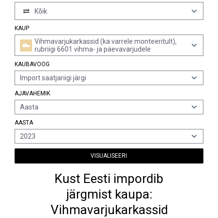
Kõik
KAUP
Vihmavarjukarkassid (ka varrele monteeritult),
rubriigi 6601 vihma- ja päevavarjudele
KAUBAVOOG
Import saatjariigi järgi
AJAVAHEMIK
Aasta
AASTA
2023
VISUALISEERI
Kust Eesti impordib
järgmist kaupa:
Vihmavarjukarkassid