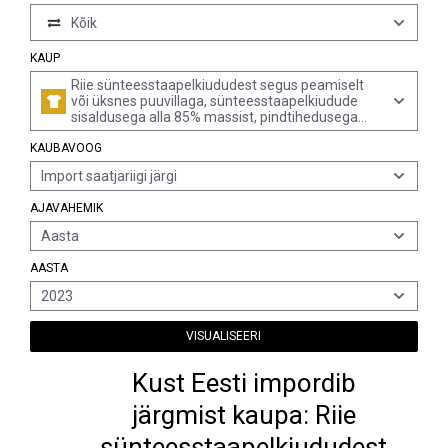
Kõik
KAUP
Riie sünteesstaapelkiududest segus peamiselt
või üksnes puuvillaga, sünteesstaapelkiudude
sisaldusega alla 85% massist, pindtihedusega
kuni 170 g/m², värvitud (v.a
KAUBAVOOG
polüesterstaapelkiududest)
Import saatjariigi järgi
AJAVAHEMIK
Aasta
AASTA
2023
VISUALISEERI
Kust Eesti impordib
järgmist kaupa: Riie
sünteesstaapelkiududest