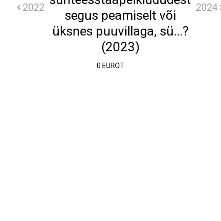
2022
2024
segus peamiselt või
üksnes puuvillaga, sü...?
(2023)
0 EUROT