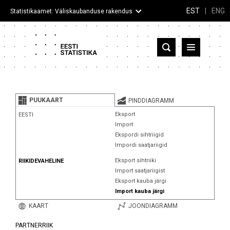
EST
|
ENG
Statistikaamet: Väliskaubanduse rakendus
Eesti
Partnerriigid ja territooriumid
PUUKAART
PINDDIAGRAMM
Kaup
Eksport
EESTI
Import
Infograafikud
Ekspordi sihtriigid
Impordi saatjariigid
Selgitused
Eksport sihtriiki
RIIKIDEVAHELINE
Import saatjariigist
Eksport kauba järgi
Import kauba järgi
KAART
JOONDIAGRAMM
PARTNERRIIK