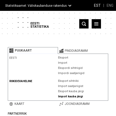
EST
|
ENG
Statistikaamet: Väliskaubanduse rakendus
Eesti
Partnerriigid ja territooriumid
PUUKAART
PINDDIAGRAMM
Kaup
Eksport
EESTI
Import
Infograafikud
Ekspordi sihtriigid
Impordi saatjariigid
Selgitused
Eksport sihtriiki
RIIKIDEVAHELINE
Import saatjariigist
Eksport kauba järgi
Import kauba järgi
KAART
JOONDIAGRAMM
PARTNERRIIK