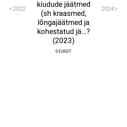
kiudude jäätmed
2022
2024
(sh kraasmed,
lõngajäätmed ja
kohestatud jä...?
(2023)
0 EUROT