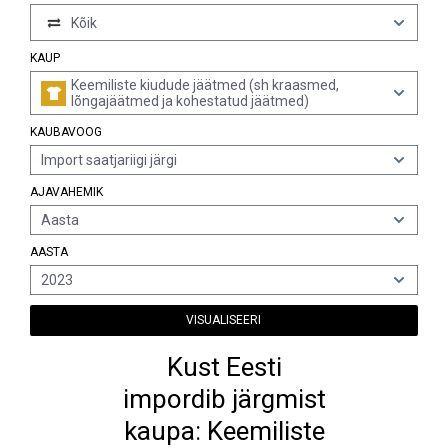
Kõik
KAUP
Keemiliste kiudude jäätmed (sh kraasmed,
lõngajäätmed ja kohestatud jäätmed)
KAUBAVOOG
Import saatjariigi järgi
AJAVAHEMIK
Aasta
AASTA
2023
VISUALISEERI
Kust Eesti
impordib järgmist
kaupa: Keemiliste