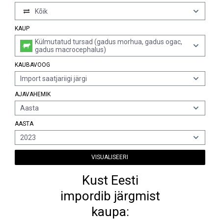
Kõik
KAUP
Külmutatud tursad (gadus morhua, gadus ogac,
gadus macrocephalus)
KAUBAVOOG
Import saatjariigi järgi
AJAVAHEMIK
Aasta
AASTA
2023
VISUALISEERI
Kust Eesti
impordib järgmist
kaupa: