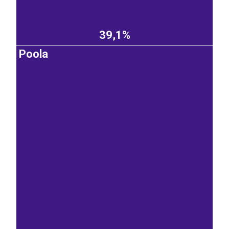
39,1%
Poola