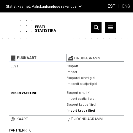
EST
|
ENG
Statistikaamet: Väliskaubanduse rakendus
Eesti
Partnerriigid ja territooriumid
PUUKAART
PINDDIAGRAMM
Kaup
Eksport
EESTI
Import
Infograafikud
Ekspordi sihtriigid
Impordi saatjariigid
Selgitused
Eksport sihtriiki
RIIKIDEVAHELINE
Import saatjariigist
Eksport kauba järgi
Import kauba järgi
KAART
JOONDIAGRAMM
PARTNERRIIK