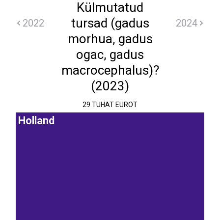
Külmutatud
tursad (gadus
2022
2024
morhua, gadus
ogac, gadus
macrocephalus)?
(2023)
29 TUHAT EUROT
Holland