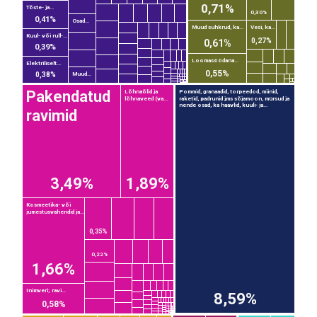
0,71%
Tõste- ja...
0,30%
0,41%
Osad...
Muud suhkrud, ka...
Vesi, ka...
Kuul- või rull-...
0,27%
0,61%
0,39%
Loomasöödana...
Elektriliselt...
0,55%
0,38%
Muud...
Pakendatud
Lõhnaõlid ja
Pommid, granaadid, torpeedod, miinid,
lõhnaveed (va...
raketid, padrunid jms sõjamoon, mürsud ja
nende osad, ka haavlid, kuuli- ja...
ravimid
3,49%
1,89%
Kosmeetika- või
jumestusvahendid ja...
0,35%
0,22%
1,66%
EST
|
ENG
Inimveri; ravi...
8,59%
0,58%