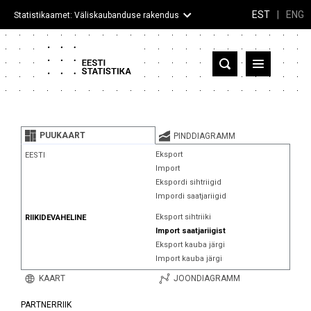
EST
|
ENG
Statistikaamet: Väliskaubanduse rakendus
Eesti
Partnerriigid ja territooriumid
PUUKAART
PINDDIAGRAMM
Kaup
Eksport
EESTI
Import
Infograafikud
Ekspordi sihtriigid
Impordi saatjariigid
Selgitused
Eksport sihtriiki
RIIKIDEVAHELINE
Import saatjariigist
Eksport kauba järgi
Import kauba järgi
KAART
JOONDIAGRAMM
PARTNERRIIK