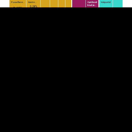
Puuvillane...
Naiste...
Optilised
Valgustid
kiud ja...
0,28%
0,40%
0,38%
0,37%
Voodipesu...
0,53%
0,24%
0,39%
0,36%
T-särgid...
Rõivad...
0,34%
Kaetud rauast ja
Vasktraat
(va...
terasest
lehtvaltstooted
0,40%
0,20%
0,23%
1,57%
Piim ja...
0,24%
Muud...
Muud...
0,22%
0,19%
Puit...
Vadak...
0,42%
0,24%
Sigaretipaber...
0,36%