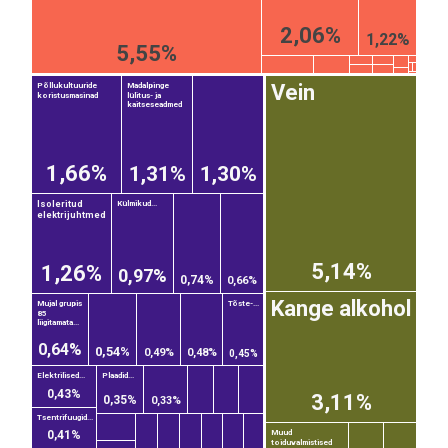
2,06%
1,22%
5,55%
Vein
Põllukultuuride
Madalpinge
koristusmasinad
lülitus- ja
kaitseseadmed
1,66%
1,31%
1,30%
Isoleritud
Külmikud...
elektrijuhtmed
5,14%
1,26%
0,97%
0,74%
0,66%
Kange alkohol
Mujal grupis
Tõste-...
85
liigitamata...
0,64%
0,54%
0,49%
0,48%
0,45%
Elektrilised...
Plaadid...
0,43%
3,11%
0,35%
0,33%
Tsentrifuugid...
Muud
0,41%
toiduvalmistised