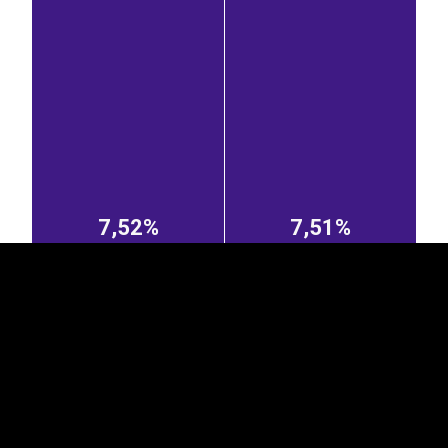
EST
|
ENG
7,52%
7,51%
Itaalia
Venemaa