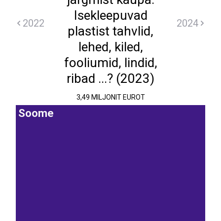
Isekleepuvad
2022
2024
plastist tahvlid,
lehed, kiled,
fooliumid, lindid,
ribad ...? (2023)
3,49 MILJONIT EUROT
Soome