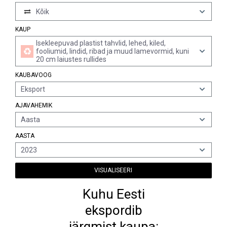
Kõik
KAUP
Isekleepuvad plastist tahvlid, lehed, kiled,
fooliumid, lindid, ribad ja muud lamevormid, kuni
20 cm laiustes rullides
KAUBAVOOG
Eksport
AJAVAHEMIK
Aasta
AASTA
2023
VISUALISEERI
Kuhu Eesti
ekspordib
järgmist kaupa: