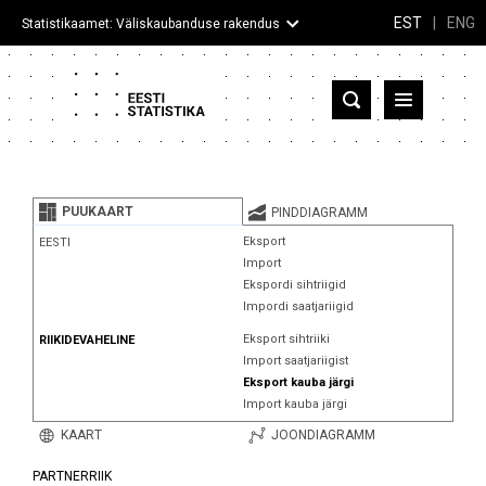
EST
|
ENG
Statistikaamet: Väliskaubanduse rakendus
Eesti
Partnerriigid ja territooriumid
PUUKAART
PINDDIAGRAMM
Kaup
Eksport
EESTI
Import
Infograafikud
Ekspordi sihtriigid
Impordi saatjariigid
Selgitused
Eksport sihtriiki
RIIKIDEVAHELINE
Import saatjariigist
Eksport kauba järgi
Import kauba järgi
KAART
JOONDIAGRAMM
PARTNERRIIK