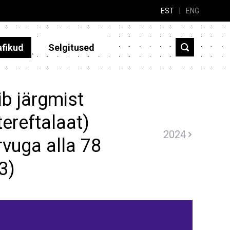
EST
|
ENG
afikud
Selgitused
b järgmist
ereftalaat)
2024
rvuga alla 78
3)