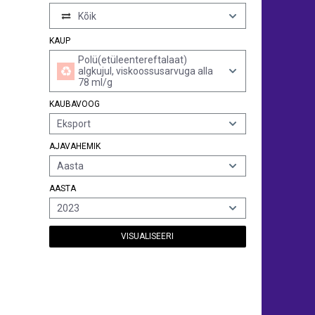
Kõik
KAUP
Polü(etüleentereftalaat)
algkujul, viskoossusarvuga alla
78 ml/g
KAUBAVOOG
Eksport
AJAVAHEMIK
Aasta
AASTA
2023
VISUALISEERI