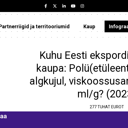
Partnerriigid ja territooriumid
Kaup
Infogra
Eesti
Partnerriigid ja territooriumid
Kuhu Eesti ekspordi
Kaup
kaupa: Polü(etüleent
Infograafikud
algkujul, viskoossusa
Selgitused
ml/g? (202
277 TUHAT EUROT
aa