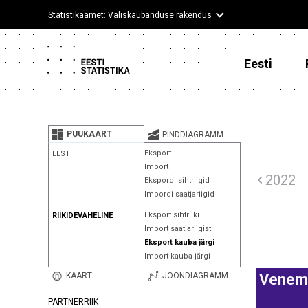
Statistikaamet: Väliskaubanduse rakendus
Eesti
PUUKAART
PINDDIAGRAMM
Eksport
EESTI
Import
2022
Ekspordi sihtriigid
Impordi saatjariigid
Eksport sihtriiki
RIIKIDEVAHELINE
Import saatjariigist
Eksport kauba järgi
Import kauba järgi
KAART
JOONDIAGRAMM
Venem
PARTNERRIIK