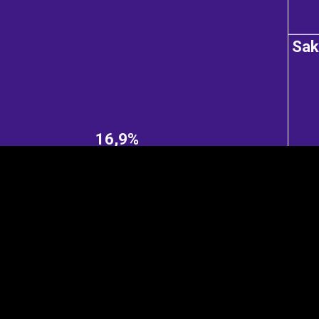
Sa
EST
|
ENG
16,9%
Manner
Partner
M
DETAILSUS
VÄRV
K
Infograafikud
erritooriumid
Selgitused