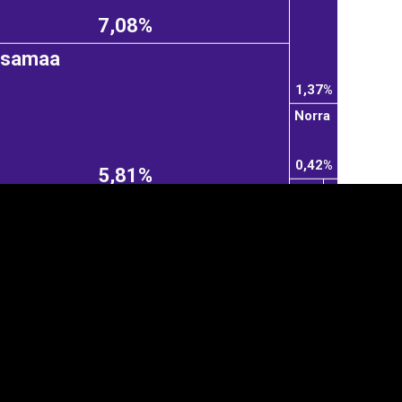
7,08%
ksamaa
1,37%
Norra
0,42%
5,81%
anner
üpsiste sätted