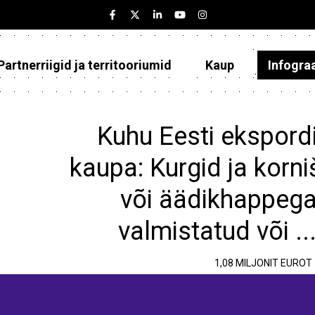
Partnerriigid ja territooriumid
Kaup
Infogra
Eesti
Partnerriigid ja territooriumid
Kuhu Eesti ekspordi
Kaup
kaupa: Kurgid ja korni
Infograafikud
või äädikhappega
Selgitused
valmistatud või ..
1,08 MILJONIT EUROT
e