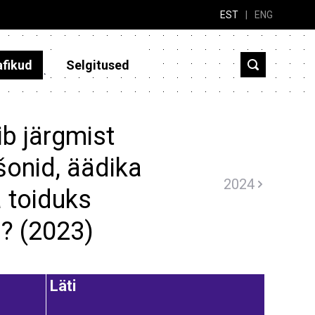
EST
|
ENG
afikud
Selgitused
b järgmist
šonid, äädika
2024
 toiduks
.? (2023)
Läti