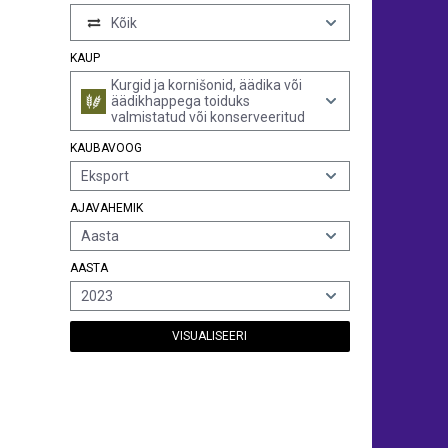
Kõik
KAUP
Kurgid ja kornišonid, äädika või
äädikhappega toiduks
valmistatud või konserveeritud
KAUBAVOOG
Eksport
AJAVAHEMIK
Aasta
AASTA
2023
VISUALISEERI