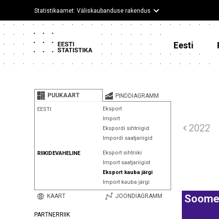
Statistikaamet: Väliskaubanduse rakendus
Eesti
PUUKAART
PINDDIAGRAMM
Eksport
EESTI
Import
2022
Ekspordi sihtriigid
Impordi saatjariigid
Eksport sihtriiki
RIIKIDEVAHELINE
Import saatjariigist
Eksport kauba järgi
Import kauba järgi
KAART
JOONDIAGRAMM
Soom
PARTNERRIIK