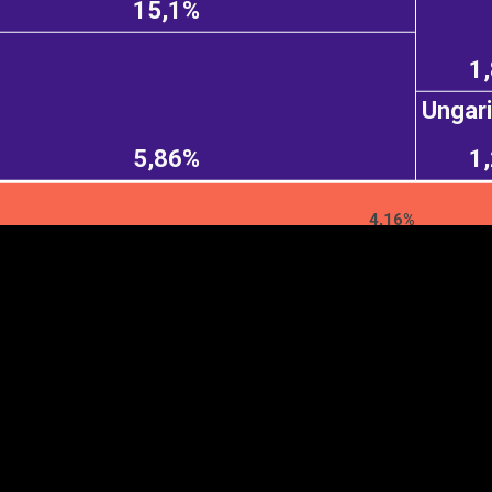
15,1%
1
Ungari
EST
|
ENG
5,86%
1
4,16%
Manner
Partner
M
DETAILSUS
VÄRV
K
Infograafikud
erritooriumid
Selgitused