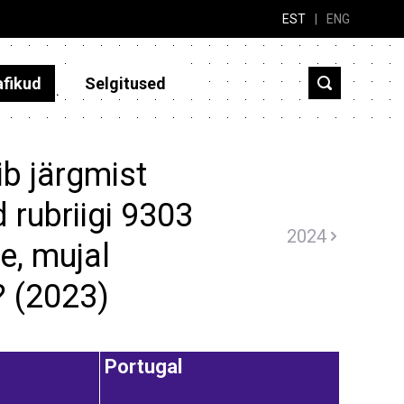
EST
|
ENG
afikud
Selgitused
b järgmist
 rubriigi 9303
2024
e, mujal
? (2023)
Portugal