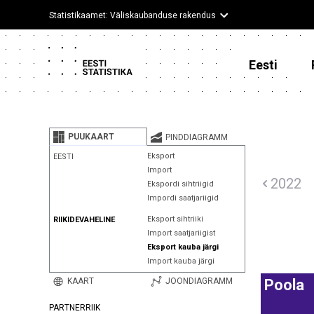
Statistikaamet: Väliskaubanduse rakendus
Eesti
PUUKAART
PINDDIAGRAMM
Eksport
EESTI
Import
2022
Ekspordi sihtriigid
Impordi saatjariigid
Eksport sihtriiki
RIIKIDEVAHELINE
Import saatjariigist
Eksport kauba järgi
Import kauba järgi
KAART
JOONDIAGRAMM
Poola
PARTNERRIIK