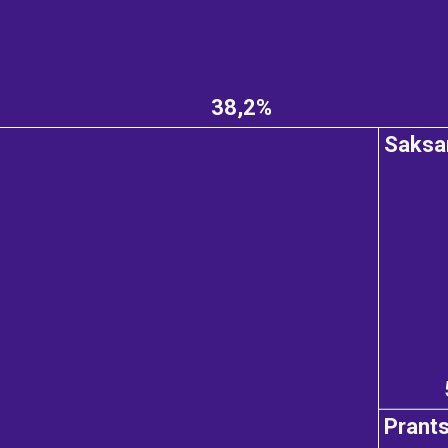
38,2%
e
Saks
Prant