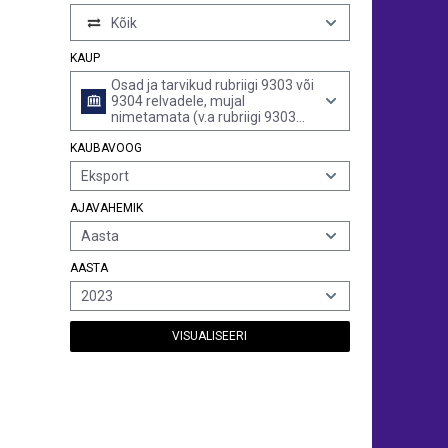
Kõik
KAUP
Osad ja tarvikud rubriigi 9303 või
9304 relvadele, mujal
nimetamata (v.a rubriigi 9303
haavli- ja vintpüssidele)
KAUBAVOOG
Eksport
AJAVAHEMIK
Aasta
AASTA
2023
VISUALISEERI