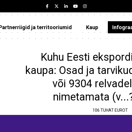
Partnerriigid ja territooriumid
Kaup
Infogra
Eesti
Partnerriigid ja territooriumid
Kuhu Eesti ekspordi
Kaup
kaupa: Osad ja tarvikud
Infograafikud
või 9304 relvadel
Selgitused
nimetamata (v...
106 TUHAT EUROT