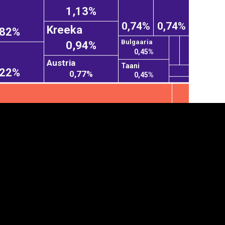
1,13%
0,74%
0,74%
Kreeka
,82%
Bulgaaria
0,94%
0,45%
Austria
Taani
,22%
0,77%
0,45%
anner
üpsiste sätted