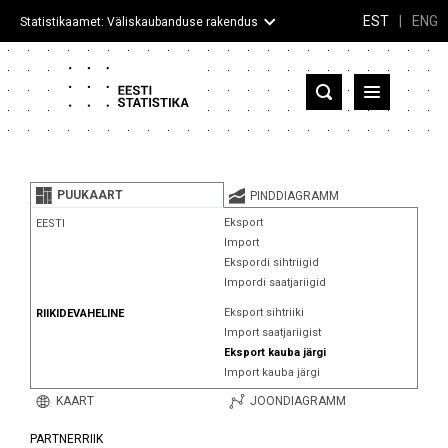
EST
|
ENG
Statistikaamet: Väliskaubanduse rakendus
Eesti
Partnerriigid ja territooriumid
PUUKAART
PINDDIAGRAMM
Kaup
Eksport
EESTI
Import
Infograafikud
Ekspordi sihtriigid
Impordi saatjariigid
Selgitused
Eksport sihtriiki
RIIKIDEVAHELINE
Import saatjariigist
Eksport kauba järgi
Import kauba järgi
KAART
JOONDIAGRAMM
PARTNERRIIK