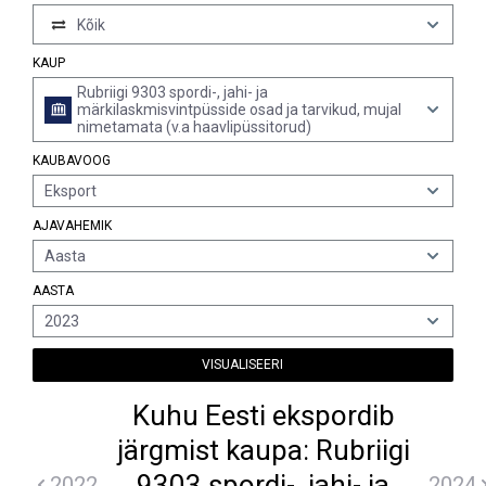
Kõik
KAUP
Rubriigi 9303 spordi-, jahi- ja
märkilaskmisvintpüsside osad ja tarvikud, mujal
nimetamata (v.a haavlipüssitorud)
KAUBAVOOG
Eksport
AJAVAHEMIK
Aasta
AASTA
2023
VISUALISEERI
Kuhu Eesti ekspordib
järgmist kaupa: Rubriigi
9303 spordi-, jahi- ja
2022
2024