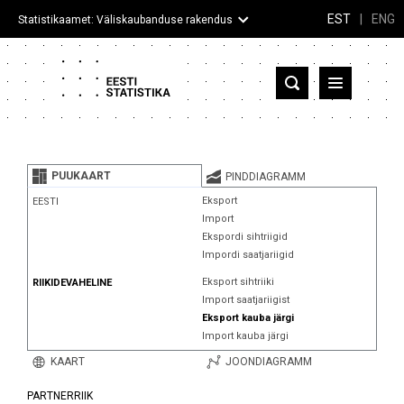
EST
|
ENG
Statistikaamet: Väliskaubanduse rakendus
Eesti
Partnerriigid ja territooriumid
PUUKAART
PINDDIAGRAMM
Kaup
Eksport
EESTI
Import
Infograafikud
Ekspordi sihtriigid
Impordi saatjariigid
Selgitused
Eksport sihtriiki
RIIKIDEVAHELINE
Import saatjariigist
Eksport kauba järgi
Import kauba järgi
KAART
JOONDIAGRAMM
PARTNERRIIK