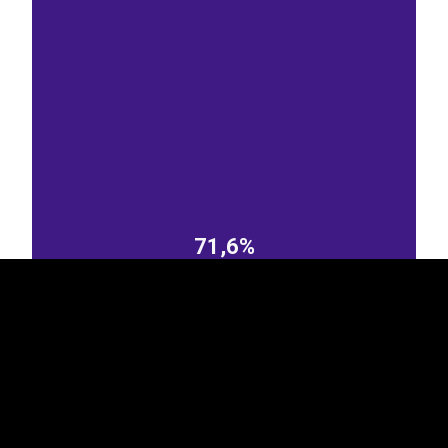
EST
|
ENG
71,6%
Läti