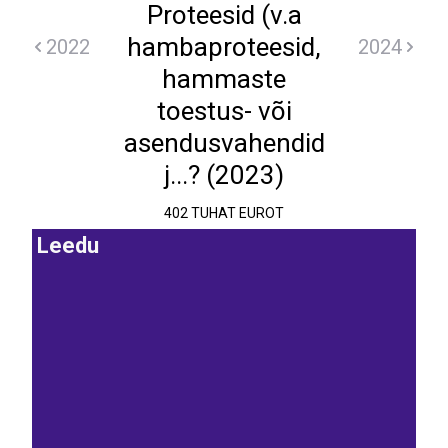
Proteesid (v.a
hambaproteesid,
2022
2024
hammaste
toestus- või
asendusvahendid
j...? (2023)
402 TUHAT EUROT
Leedu