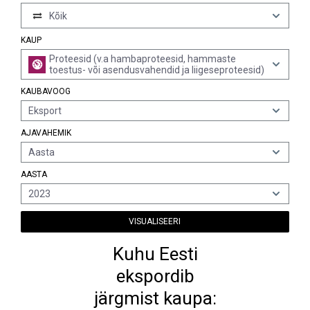
Kõik
KAUP
Proteesid (v.a hambaproteesid, hammaste
toestus- või asendusvahendid ja liigeseproteesid)
KAUBAVOOG
Eksport
AJAVAHEMIK
Aasta
AASTA
2023
VISUALISEERI
Kuhu Eesti
ekspordib
järgmist kaupa: