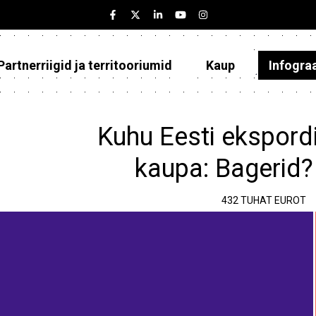
Partnerriigid ja territooriumid
Kaup
Infogra
Eesti
Partnerriigid ja territooriumid
Kuhu Eesti ekspordi
Kaup
kaupa: Bagerid?
Infograafikud
432 TUHAT EUROT
Selgitused
e