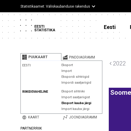
Statistikaamet: Väliskaubanduse rakendus
Eesti
PUUKAART
PINDDIAGRAMM
2022
Eksport
EESTI
Import
Ekspordi sihtriigid
Impordi saatjariigid
Soom
Eksport sihtriiki
RIIKIDEVAHELINE
Import saatjariigist
Eksport kauba järgi
Import kauba järgi
KAART
JOONDIAGRAMM
PARTNERRIIK