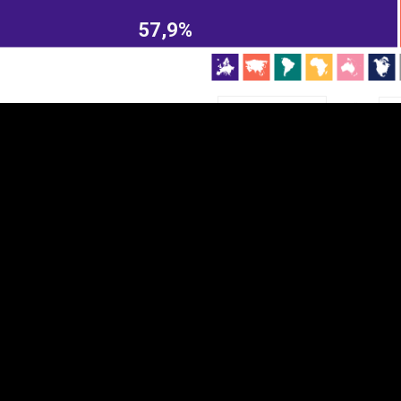
EST
|
ENG
57,9%
Manner
Partner
M
DETAILSUS
VÄRV
K
Infograafikud
erritooriumid
Selgitused
Tagasiside