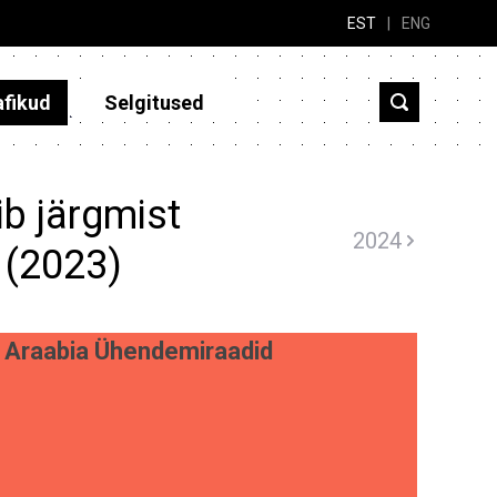
EST
|
ENG
afikud
Selgitused
b järgmist
2024
 (2023)
Araabia Ühendemiraadid