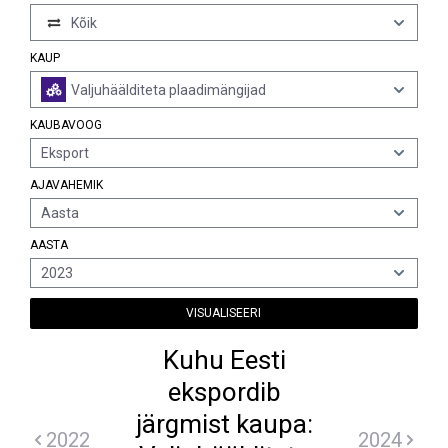
Kõik
KAUP
Valjuhäälditeta plaadimängijad
KAUBAVOOG
Eksport
AJAVAHEMIK
Aasta
AASTA
2023
VISUALISEERI
Kuhu Eesti
ekspordib
järgmist kaupa:
2022
2024