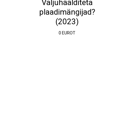
Valjuhäälditeta
plaadimängijad?
(2023)
0 EUROT