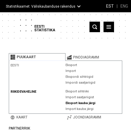
EST
|
ENG
Statistikaamet: Väliskaubanduse rakendus
Eesti
Partnerriigid ja territooriumid
PUUKAART
PINDDIAGRAMM
Kaup
Eksport
EESTI
Import
Infograafikud
Ekspordi sihtriigid
Impordi saatjariigid
Selgitused
Eksport sihtriiki
RIIKIDEVAHELINE
Import saatjariigist
Eksport kauba järgi
Import kauba järgi
KAART
JOONDIAGRAMM
PARTNERRIIK