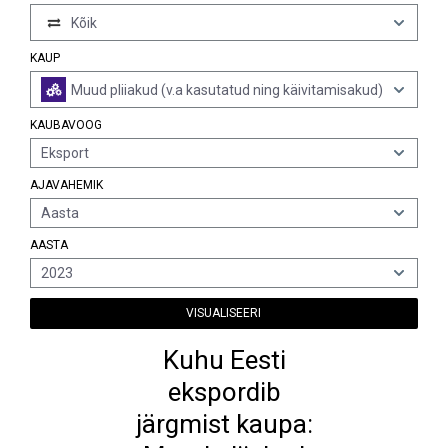
Kõik
KAUP
Muud pliiakud (v.a kasutatud ning käivitamisakud)
KAUBAVOOG
Eksport
AJAVAHEMIK
Aasta
AASTA
2023
VISUALISEERI
Kuhu Eesti
ekspordib
järgmist kaupa: