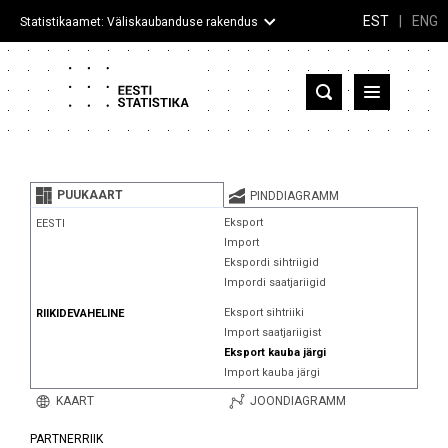
EST
|
ENG
Statistikaamet: Väliskaubanduse rakendus
Eesti
Partnerriigid ja territooriumid
PUUKAART
PINDDIAGRAMM
Kaup
Eksport
EESTI
Import
Infograafikud
Ekspordi sihtriigid
Impordi saatjariigid
Selgitused
Eksport sihtriiki
RIIKIDEVAHELINE
Import saatjariigist
Eksport kauba järgi
Import kauba järgi
KAART
JOONDIAGRAMM
PARTNERRIIK