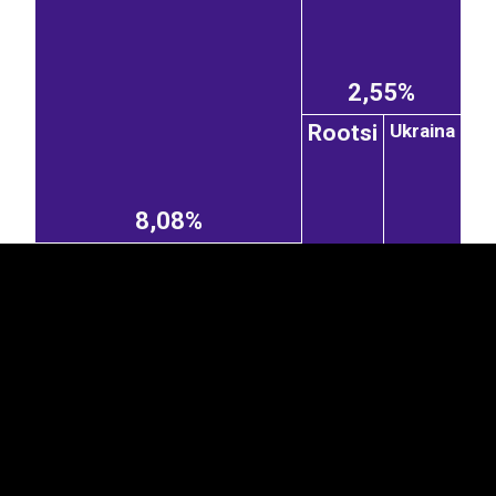
2,55%
Ukraina
Rootsi
EST
|
ENG
8,08%
Serbia
1,83%
1,71%
2,59%
Hongkong