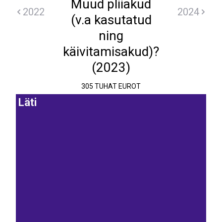
Muud pliiakud
2022
2024
(v.a kasutatud
ning
käivitamisakud)?
(2023)
305 TUHAT EUROT
Läti