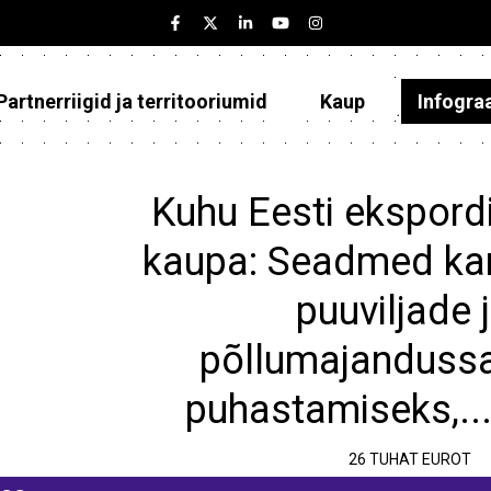
Partnerriigid ja territooriumid
Kaup
Infogra
Eesti
Partnerriigid ja territooriumid
Kuhu Eesti ekspordi
Kaup
kaupa: Seadmed k
Infograafikud
puuviljade 
Selgitused
põllumajanduss
puhastamiseks,...
26 TUHAT EUROT