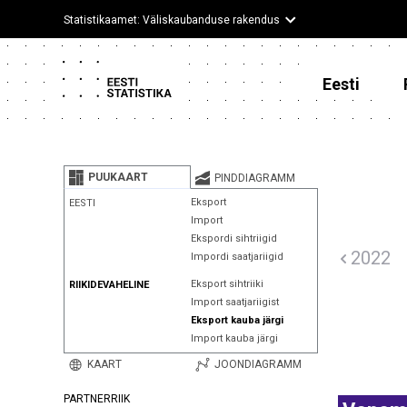
Statistikaamet: Väliskaubanduse rakendus
Eesti
PUUKAART
PINDDIAGRAMM
Eksport
EESTI
Import
Ekspordi sihtriigid
2022
Impordi saatjariigid
Eksport sihtriiki
RIIKIDEVAHELINE
Import saatjariigist
Eksport kauba järgi
Import kauba järgi
KAART
JOONDIAGRAMM
PARTNERRIIK