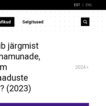
EST
|
ENG
afikud
Selgitused
b järgmist
anamunade,
jm
2024
aaduste
? (2023)