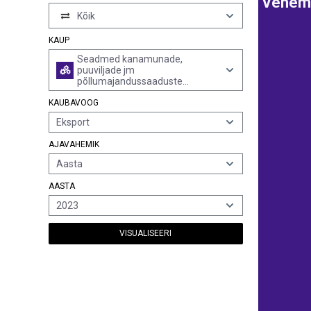
Venem
Kõik
KAUP
Seadmed kanamunade,
puuviljade jm
põllumajandussaaduste
puhastamiseks, sorteerimiseks
KAUBAVOOG
ja liigitamiseks (v.a seadmed
rubriigi 8437 seemne-, tera- või
Eksport
kuivatatud kaunviljade
puhastamiseks, sorteerimiseks
AJAVAHEMIK
ja liigitamiseks)
Aasta
AASTA
2023
VISUALISEERI