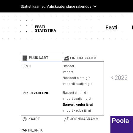
Statistikaamet: Väliskaubanduse rakendus
Eesti
PUUKAART
PINDDIAGRAMM
Eksport
EESTI
Import
2022
Ekspordi sihtriigid
Impordi saatjariigid
Eksport sihtriiki
RIIKIDEVAHELINE
Import saatjariigist
Eksport kauba järgi
Import kauba järgi
KAART
JOONDIAGRAMM
Poola
PARTNERRIIK