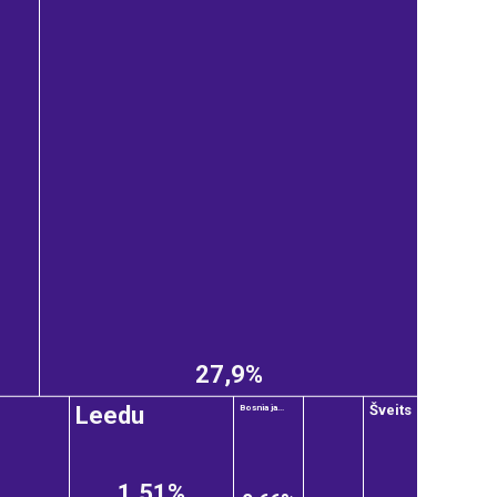
27,9%
Leedu
Šveits
Bosnia ja...
1,51%