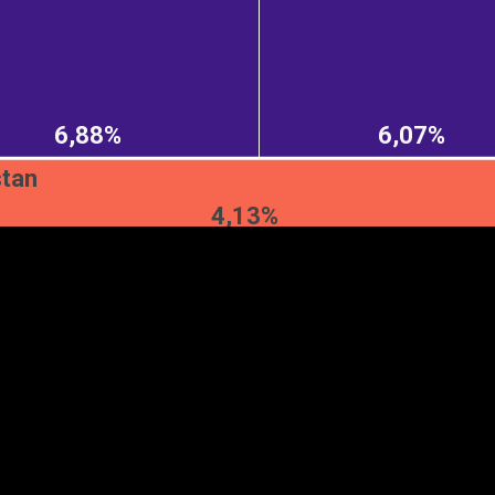
EST
|
ENG
6,88%
6,07%
tan
4,13%
Manner
Partner
M
DETAILSUS
VÄRV
K
Infograafikud
erritooriumid
Selgitused