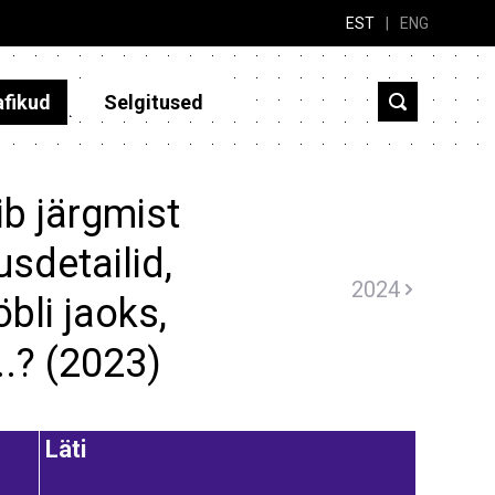
EST
|
ENG
afikud
Selgitused
b järgmist
sdetailid,
2024
bli jaoks,
..? (2023)
Läti