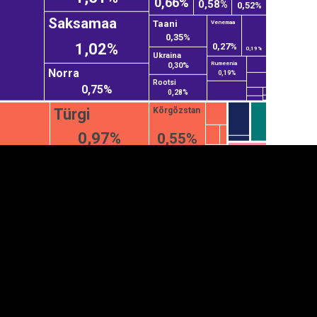
0,66%
0,58%
0,52%
Saksamaa
Taani
Venemaa
0,35%
1,02%
0,27%
0,19%
Ukraina
Rumeenia
0,30%
Norra
0,19%
Rootsi
0,75%
0,28%
Türgi
Kõrgõzstan
0,97%
0,55%
anner
üpsiste sätted