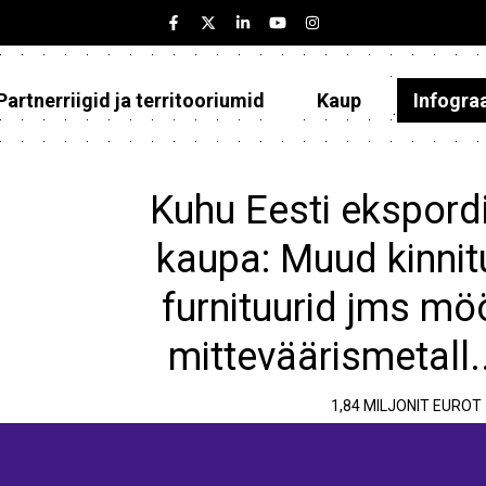
Partnerriigid ja territooriumid
Kaup
Infogra
Eesti
Partnerriigid ja territooriumid
Kuhu Eesti ekspordi
Kaup
kaupa: Muud kinnitu
Infograafikud
furnituurid jms möö
Selgitused
mitteväärismetall.
1,84 MILJONIT EUROT