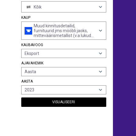
Kõik
KAUP
Muud kinnitusdetailid,
furnituurid jms mööbli jaoks,
mitteväärismetallist (v.a lukud
koos võtmete, hingede ja pöörd-
KAUBAVOOG
või rullratastega)
Eksport
AJAVAHEMIK
Aasta
AASTA
2023
VISUALISEERI