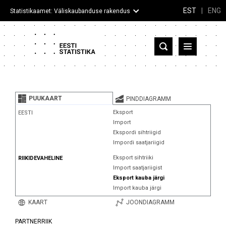
EST
|
ENG
Statistikaamet: Väliskaubanduse rakendus
Eesti
Partnerriigid ja territooriumid
PUUKAART
PINDDIAGRAMM
Kaup
Eksport
EESTI
Import
Infograafikud
Ekspordi sihtriigid
Impordi saatjariigid
Selgitused
Eksport sihtriiki
RIIKIDEVAHELINE
Import saatjariigist
Eksport kauba järgi
Import kauba järgi
KAART
JOONDIAGRAMM
PARTNERRIIK