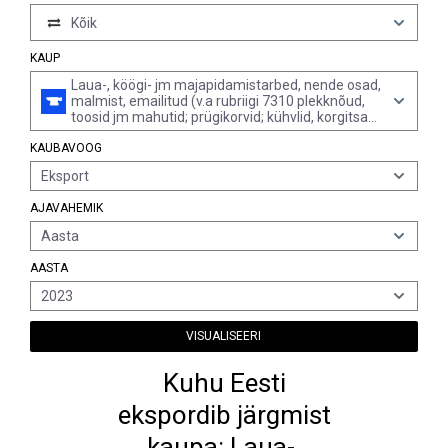
Kõik
KAUP
Laua-, köögi- jm majapidamistarbed, nende osad,
malmist, emailitud (v.a rubriigi 7310 plekknõud,
toosid jm mahutid; prügikorvid; kühvlid, korgitsad
jm tööriistad; rubriikide 8211 kuni 8215
KAUBAVOOG
söögiriistad, lusikad, kulbid, kahvlid jne;
dekoratiivesemed; hügieenitarbed)
Eksport
AJAVAHEMIK
Aasta
AASTA
2023
VISUALISEERI
Kuhu Eesti
ekspordib järgmist
kaupa: Laua-,