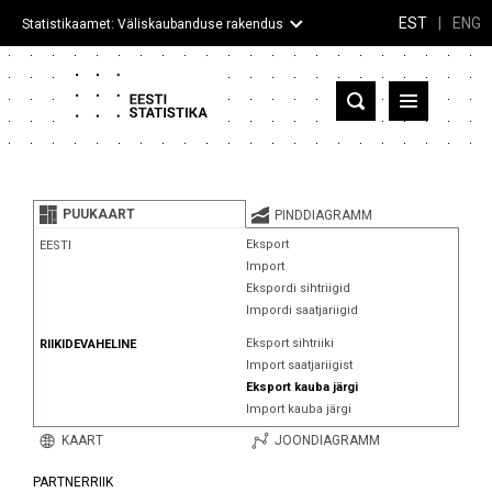
EST
|
ENG
Statistikaamet: Väliskaubanduse rakendus
Eesti
Partnerriigid ja territooriumid
PUUKAART
PINDDIAGRAMM
Kaup
Eksport
EESTI
Import
Infograafikud
Ekspordi sihtriigid
Impordi saatjariigid
Selgitused
Eksport sihtriiki
RIIKIDEVAHELINE
Import saatjariigist
Eksport kauba järgi
Import kauba järgi
KAART
JOONDIAGRAMM
PARTNERRIIK