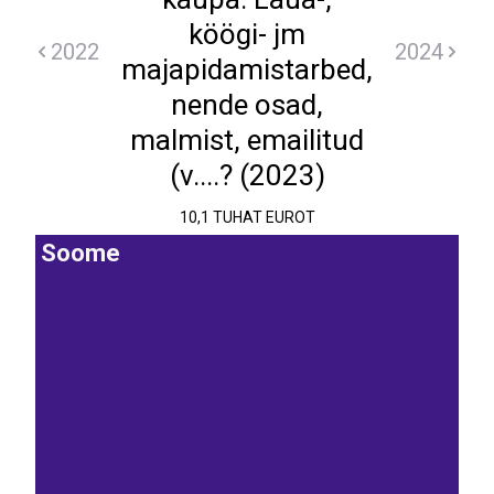
köögi- jm
2022
2024
majapidamistarbed,
nende osad,
malmist, emailitud
(v....? (2023)
10,1 TUHAT EUROT
Soome