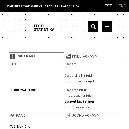
EST
|
ENG
Statistikaamet: Väliskaubanduse rakendus
Eesti
Partnerriigid ja territooriumid
PUUKAART
PINDDIAGRAMM
Kaup
Eksport
EESTI
Import
Infograafikud
Ekspordi sihtriigid
Impordi saatjariigid
Selgitused
Eksport sihtriiki
RIIKIDEVAHELINE
Import saatjariigist
Eksport kauba järgi
Import kauba järgi
KAART
JOONDIAGRAMM
PARTNERRIIK