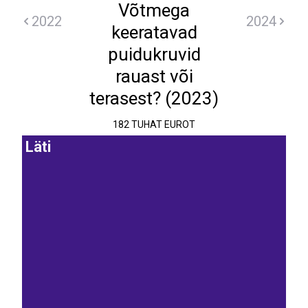
Võtmega
2022
2024
keeratavad
puidukruvid
rauast või
terasest? (2023)
182 TUHAT EUROT
Läti