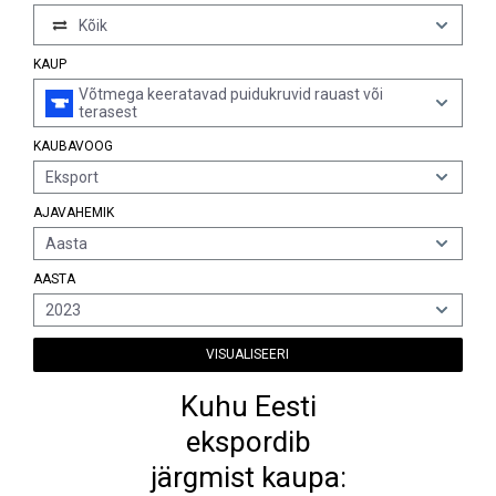
Kõik
KAUP
Võtmega keeratavad puidukruvid rauast või
terasest
KAUBAVOOG
Eksport
AJAVAHEMIK
Aasta
AASTA
2023
VISUALISEERI
Kuhu Eesti
ekspordib
järgmist kaupa: