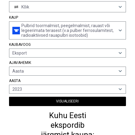
Kõik
KAUP
Pulbrid toormalmist, peegelmalmist, rauast või
legeerimata terasest (v.a pulber ferrosulamitest,
radioaktiivsed rauapulbri isotoobid)
KAUBAVOOG
Eksport
AJAVAHEMIK
Aasta
AASTA
2023
VISUALISEERI
Kuhu Eesti
ekspordib
järgmist kaupa: