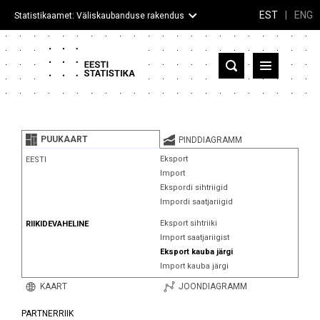
EST
|
ENG
Statistikaamet: Väliskaubanduse rakendus
Eesti
Partnerriigid ja territooriumid
PUUKAART
PINDDIAGRAMM
Kaup
Eksport
EESTI
Import
Infograafikud
Ekspordi sihtriigid
Impordi saatjariigid
Selgitused
Eksport sihtriiki
RIIKIDEVAHELINE
Import saatjariigist
Eksport kauba järgi
Import kauba järgi
KAART
JOONDIAGRAMM
PARTNERRIIK