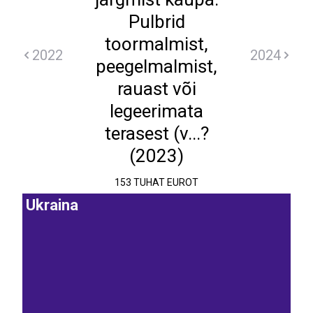
Pulbrid
toormalmist,
2022
2024
peegelmalmist,
rauast või
legeerimata
terasest (v...?
(2023)
153 TUHAT EUROT
Ukraina