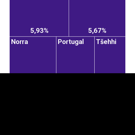
5,93%
5,67%
Norra
Portugal
Tšehhi
EST
|
ENG
5,59%
4,58%
3,70%
Holland
Prantsusmaa
Poola