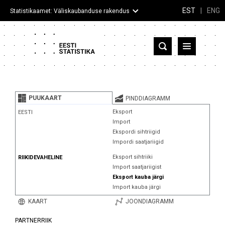
EST
|
ENG
Statistikaamet: Väliskaubanduse rakendus
Eesti
Partnerriigid ja territooriumid
PUUKAART
PINDDIAGRAMM
Kaup
Eksport
EESTI
Import
Infograafikud
Ekspordi sihtriigid
Impordi saatjariigid
Selgitused
Eksport sihtriiki
RIIKIDEVAHELINE
Import saatjariigist
Eksport kauba järgi
Import kauba järgi
KAART
JOONDIAGRAMM
PARTNERRIIK