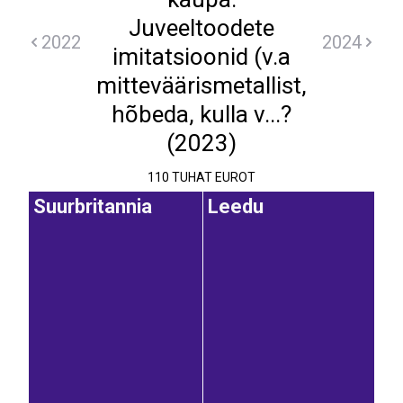
Juveeltoodete
2022
2024
imitatsioonid (v.a
mitteväärismetallist,
hõbeda, kulla v...?
(2023)
110 TUHAT EUROT
Suurbritannia
Leedu