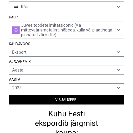
Kõik
KAUP
Juveeltoodete imitatsioonid (v.a
mitteväärismetallist, hõbeda, kulla või plaatinaga
pinnatud või mitte)
KAUBAVOOG
Eksport
AJAVAHEMIK
Aasta
AASTA
2023
VISUALISEERI
Kuhu Eesti
ekspordib järgmist
kaupa: