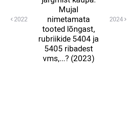
Mujal
nimetamata
2022
2024
tooted lõngast,
rubriikide 5404 ja
5405 ribadest
vms,...? (2023)