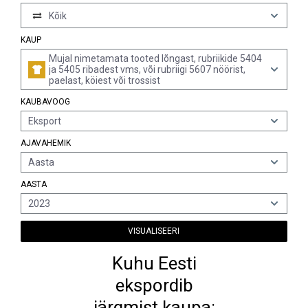
Kõik
KAUP
Mujal nimetamata tooted lõngast, rubriikide 5404
ja 5405 ribadest vms, või rubriigi 5607 nöörist,
paelast, köiest või trossist
KAUBAVOOG
Eksport
AJAVAHEMIK
Aasta
AASTA
2023
VISUALISEERI
Kuhu Eesti
ekspordib
järgmist kaupa: