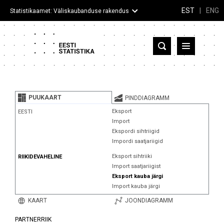
EST
|
ENG
Statistikaamet: Väliskaubanduse rakendus
Eesti
Partnerriigid ja territooriumid
PUUKAART
PINDDIAGRAMM
Kaup
Eksport
EESTI
Import
Infograafikud
Ekspordi sihtriigid
Impordi saatjariigid
Selgitused
Eksport sihtriiki
RIIKIDEVAHELINE
Import saatjariigist
Eksport kauba järgi
Import kauba järgi
KAART
JOONDIAGRAMM
PARTNERRIIK