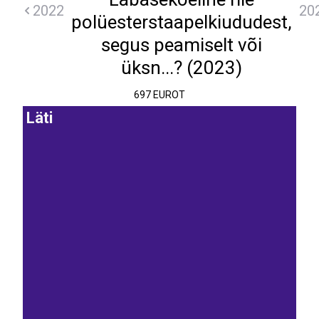
2022
20
polüesterstaapelkiududest,
segus peamiselt või
üksn...? (2023)
697 EUROT
Läti