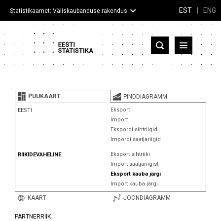
EST
|
ENG
Statistikaamet: Väliskaubanduse rakendus
Eesti
Partnerriigid ja territooriumid
PUUKAART
PINDDIAGRAMM
Kaup
Eksport
EESTI
Import
Infograafikud
Ekspordi sihtriigid
Impordi saatjariigid
Selgitused
Eksport sihtriiki
RIIKIDEVAHELINE
Import saatjariigist
Eksport kauba järgi
Import kauba järgi
KAART
JOONDIAGRAMM
PARTNERRIIK