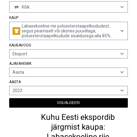
Kõik
KAUP
Labasekoeline riie polüesterstaapelkiududest,
segus peamiselt või üksnes puuvillaga,
polüesterstaapelkiudude sisaldusega alla 85%
massist, pindtihedusega kuni 170 g/m²,
KAUBAVOOG
kirjukoeline
Eksport
AJAVAHEMIK
Aasta
AASTA
2023
VISUALISEERI
Kuhu Eesti ekspordib
järgmist kaupa:
Labasekoeline riie