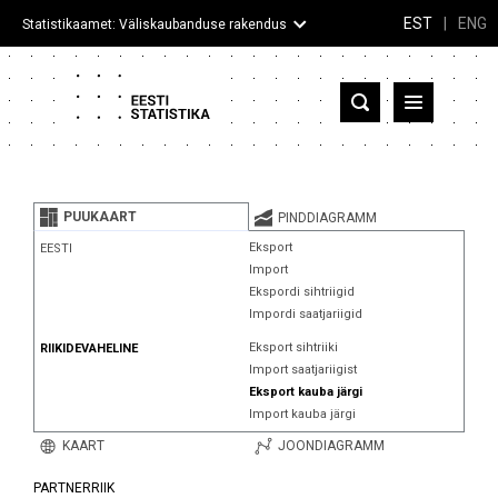
EST
|
ENG
Statistikaamet: Väliskaubanduse rakendus
Eesti
Partnerriigid ja territooriumid
PUUKAART
PINDDIAGRAMM
Kaup
Eksport
EESTI
Import
Infograafikud
Ekspordi sihtriigid
Impordi saatjariigid
Selgitused
Eksport sihtriiki
RIIKIDEVAHELINE
Import saatjariigist
Eksport kauba järgi
Import kauba järgi
KAART
JOONDIAGRAMM
PARTNERRIIK