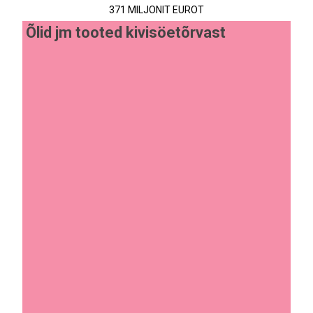
371 MILJONIT EUROT
Õlid jm tooted kivisöetõrvast