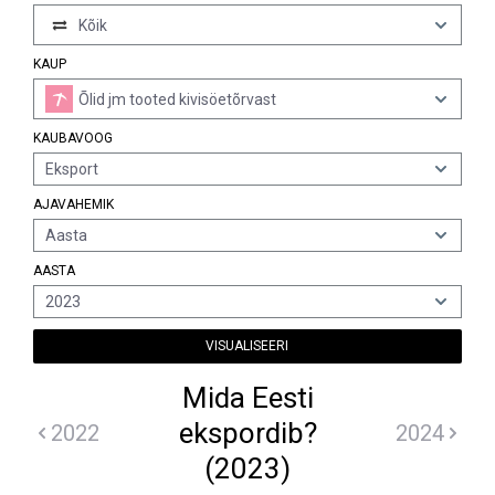
Kõik
KAUP
Õlid jm tooted kivisöetõrvast
KAUBAVOOG
Eksport
AJAVAHEMIK
Aasta
AASTA
2023
VISUALISEERI
Mida Eesti
ekspordib?
2022
2024
(2023)