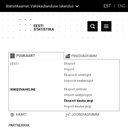
EST
|
ENG
Statistikaamet: Väliskaubanduse rakendus
Eesti
Partnerriigid ja territooriumid
PUUKAART
PINDDIAGRAMM
Kaup
Eksport
EESTI
Import
Infograafikud
Ekspordi sihtriigid
Impordi saatjariigid
Selgitused
Eksport sihtriiki
RIIKIDEVAHELINE
Import saatjariigist
Eksport kauba järgi
Import kauba järgi
KAART
JOONDIAGRAMM
PARTNERRIIK