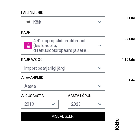
PARTNERRIIK
1,30 tuh
1,30 tuh
Kõik
KAUP
1,20 tuh
1,20 tuh
4,4’-isopropülideendifenool
(bisfenool a,
difenüüloolpropaan) ja selle
soolad
1,10 tuh
1,10 tuh
KAUBAVOOG
Import saatjariigi järgi
AJAVAHEMIK
1 tuh
1 tuh
Aasta
ALGUSAASTA
AASTA LÕPUNI
2013
2023
VISUALISEERI
Kokku
Kokku