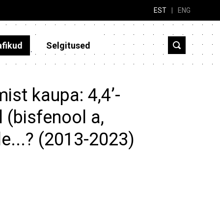
EST
|
ENG
afikud
Selgitused
ist kaupa: 4,4’-
 (bisfenool a,
le...? (2013-2023)