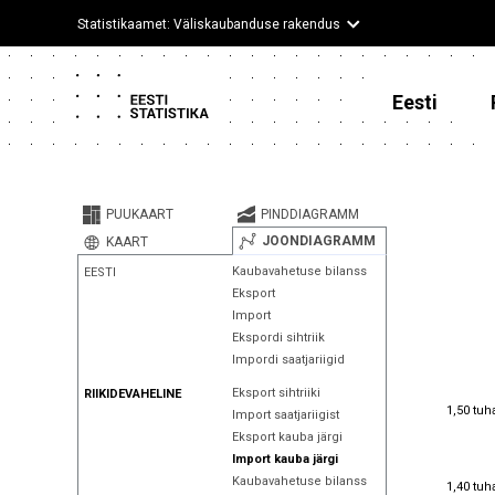
Statistikaamet: Väliskaubanduse rakendus
Eesti
PUUKAART
PINDDIAGRAMM
JOONDIAGRAMM
KAART
Kaubavahetuse bilanss
EESTI
Eksport
Import
Ekspordi sihtriik
Impordi saatjariigid
Eksport sihtriiki
RIIKIDEVAHELINE
1,50 tuh
1,50 tuh
Import saatjariigist
Eksport kauba järgi
Import kauba järgi
1,40 tuh
Kaubavahetuse bilanss
1,40 tuh