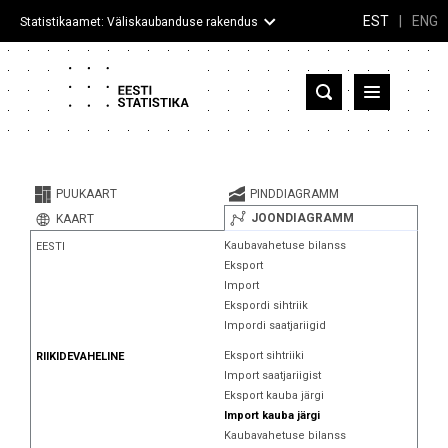
EST
|
ENG
Statistikaamet: Väliskaubanduse rakendus
Eesti
Partnerriigid ja territooriumid
PUUKAART
PINDDIAGRAMM
Kaup
JOONDIAGRAMM
KAART
Kaubavahetuse bilanss
EESTI
Infograafikud
Eksport
Import
Selgitused
Ekspordi sihtriik
Impordi saatjariigid
Eksport sihtriiki
RIIKIDEVAHELINE
Import saatjariigist
Eksport kauba järgi
Import kauba järgi
Kaubavahetuse bilanss