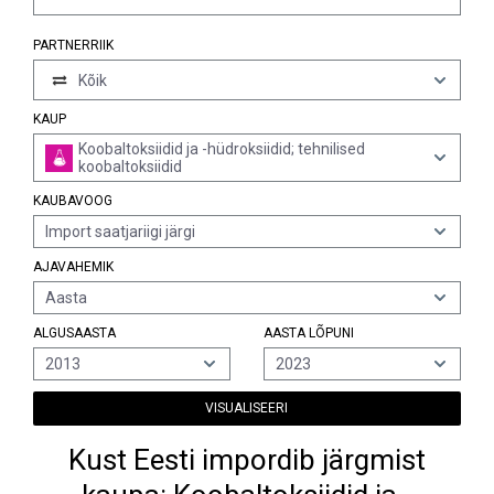
PARTNERRIIK
Kõik
KAUP
Koobaltoksiidid ja -hüdroksiidid; tehnilised
koobaltoksiidid
KAUBAVOOG
Import saatjariigi järgi
AJAVAHEMIK
Aasta
ALGUSAASTA
AASTA LÕPUNI
2013
2023
VISUALISEERI
Kust Eesti impordib järgmist