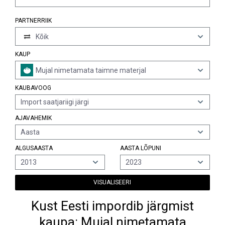
PARTNERRIIK
Kõik
KAUP
Mujal nimetamata taimne materjal
KAUBAVOOG
Import saatjariigi järgi
AJAVAHEMIK
Aasta
ALGUSAASTA
AASTA LÕPUNI
2013
2023
VISUALISEERI
Kust Eesti impordib järgmist
kaupa: Mujal nimetamata