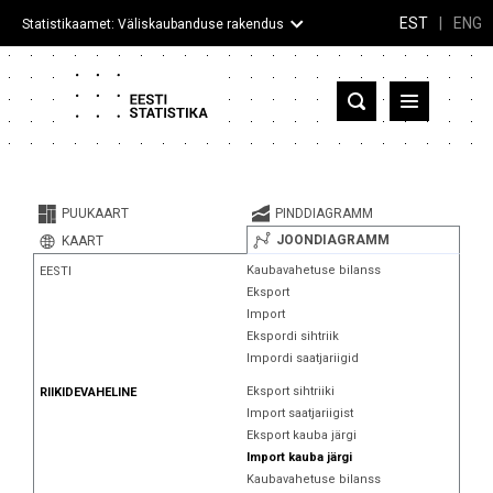
EST
|
ENG
Statistikaamet: Väliskaubanduse rakendus
Eesti
Partnerriigid ja territooriumid
PUUKAART
PINDDIAGRAMM
Kaup
JOONDIAGRAMM
KAART
Kaubavahetuse bilanss
EESTI
Infograafikud
Eksport
Import
Selgitused
Ekspordi sihtriik
Impordi saatjariigid
Eksport sihtriiki
RIIKIDEVAHELINE
Import saatjariigist
Eksport kauba järgi
Import kauba järgi
Kaubavahetuse bilanss