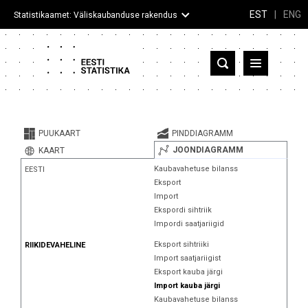
EST
|
ENG
Statistikaamet: Väliskaubanduse rakendus
Eesti
Partnerriigid ja territooriumid
PUUKAART
PINDDIAGRAMM
Kaup
JOONDIAGRAMM
KAART
Kaubavahetuse bilanss
EESTI
Infograafikud
Eksport
Import
Selgitused
Ekspordi sihtriik
Impordi saatjariigid
Eksport sihtriiki
RIIKIDEVAHELINE
Import saatjariigist
Eksport kauba järgi
Import kauba järgi
Kaubavahetuse bilanss