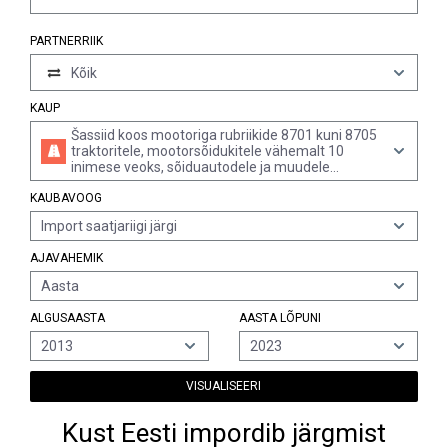
PARTNERRIIK
Kõik
KAUP
Šassiid koos mootoriga rubriikide 8701 kuni 8705
traktoritele, mootorsõidukitele vähemalt 10
inimese veoks, sõiduautodele ja muudele
mootorsõidukitele peamiselt reisijateveoks,
KAUBAVOOG
mootorsõidukitele kaubaveoks ja
eriotstarbelistele mootorsõidukitele (v.a kabiini ja
Import saatjariigi järgi
mootoriga)
AJAVAHEMIK
Aasta
ALGUSAASTA
AASTA LÕPUNI
2013
2023
VISUALISEERI
Kust Eesti impordib järgmist