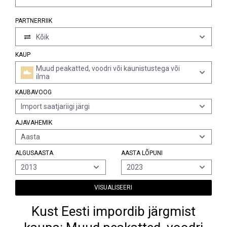
PARTNERRIIK
Kõik
KAUP
Muud peakatted, voodri või kaunistustega või
ilma
KAUBAVOOG
Import saatjariigi järgi
AJAVAHEMIK
Aasta
ALGUSAASTA
AASTA LÕPUNI
2013
2023
VISUALISEERI
Kust Eesti impordib järgmist