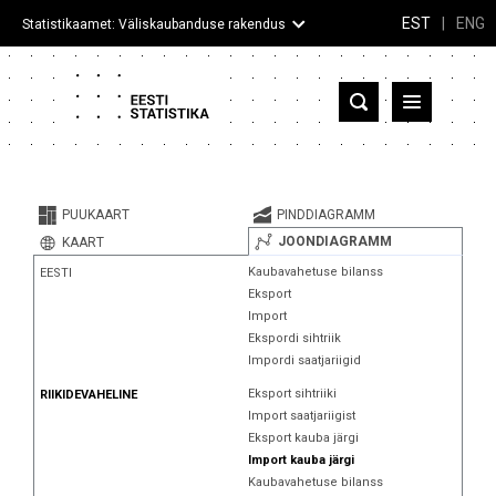
EST
|
ENG
Statistikaamet: Väliskaubanduse rakendus
Eesti
Partnerriigid ja territooriumid
PUUKAART
PINDDIAGRAMM
Kaup
JOONDIAGRAMM
KAART
Kaubavahetuse bilanss
EESTI
Infograafikud
Eksport
Import
Selgitused
Ekspordi sihtriik
Impordi saatjariigid
Eksport sihtriiki
RIIKIDEVAHELINE
Import saatjariigist
Eksport kauba järgi
Import kauba järgi
Kaubavahetuse bilanss